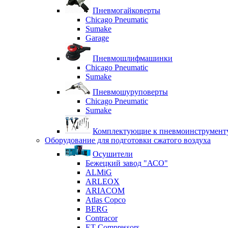
Пневмогайковерты
Chicago Pneumatic
Sumake
Garage
Пневмошлифмашинки
Chicago Pneumatic
Sumake
Пневмошуруповерты
Chicago Pneumatic
Sumake
Комплектующие к пневмоинструмент
Оборудование для подготовки сжатого воздуха
Осушители
Бежецкий завод "АСО"
ALMiG
ARLEOX
ARIACOM
Atlas Copco
BERG
Contracor
ET-Compressors