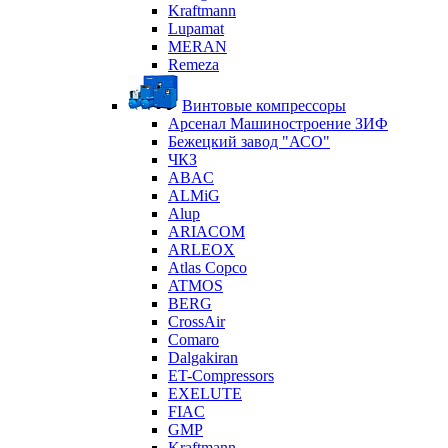
Kraftmann
Lupamat
MERAN
Remeza
Винтовые компрессоры
Арсенал Машиностроение ЗИФ
Бежецкий завод "АСО"
ЧКЗ
ABAC
ALMiG
Alup
ARIACOM
ARLEOX
Atlas Copco
ATMOS
BERG
CrossAir
Comaro
Dalgakiran
ET-Compressors
EXELUTE
FIAC
GMP
Kraftmann