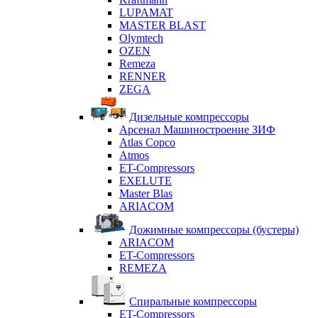
LUPAMAT
MASTER BLAST
Olymtech
OZEN
Remeza
RENNER
ZEGA
Дизельные компрессоры
Арсенал Машиностроение ЗИФ
Atlas Copco
Atmos
ET-Compressors
EXELUTE
Master Blas
ARIACOM
Дожимные компрессоры (бустеры)
ARIACOM
ET-Compressors
REMEZA
Спиральные компрессоры
ET-Compressors