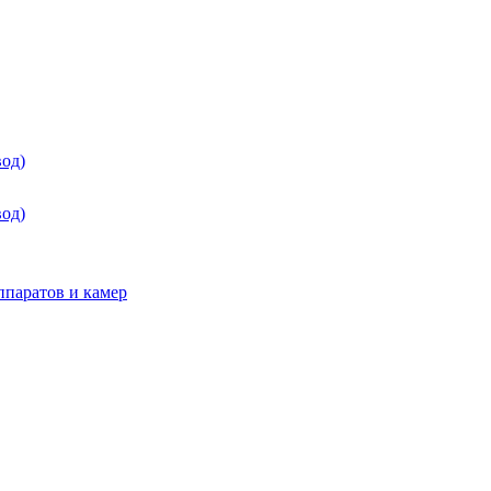
од)
од)
паратов и камер