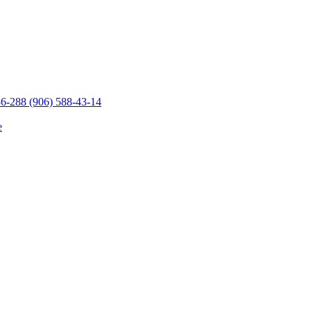
36-28
8 (906) 588-43-14
е