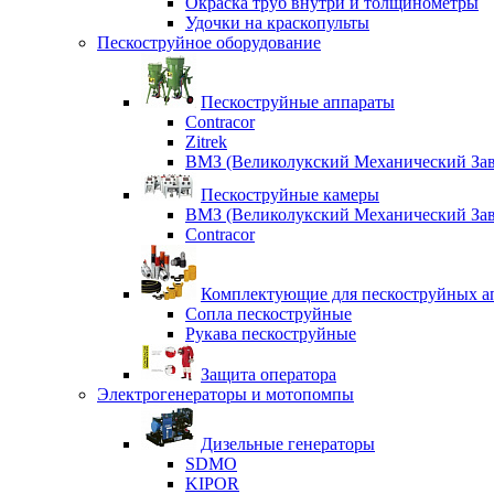
Окраска труб внутри и толщинометры
Удочки на краскопульты
Пескоструйное оборудование
Пескоструйные аппараты
Contracor
Zitrek
ВМЗ (Великолукский Механический Зав
Пескоструйные камеры
ВМЗ (Великолукский Механический Зав
Contracor
Комплектующие для пескоструйных ап
Сопла пескоструйные
Рукава пескоструйные
Защита оператора
Электрогенераторы и мотопомпы
Дизельные генераторы
SDMO
KIPOR