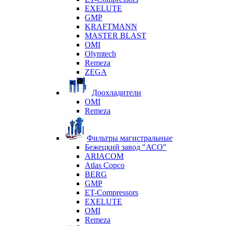
EXELUTE
GMP
KRAFTMANN
MASTER BLAST
OMI
Olymtech
Remeza
ZEGA
Доохладители
OMI
Remeza
Фильтры магистральные
Бежецкий завод "АСО"
ARIACOM
Atlas Copco
BERG
GMP
ET-Compressors
EXELUTE
OMI
Remeza