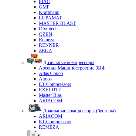
FIAC
GMP
Kraftmann
LUPAMAT
MASTER BLAST
Olymtech
OZEN
Remeza
RENNER
ZEGA
Дизельные компрессоры
Арсенал Машиностроение ЗИФ
Atlas Copco
Atmos
ET-Compressors
EXELUTE
Master Blas
ARIACOM
Дожимные компрессоры (бустеры)
ARIACOM
ET-Compressors
REMEZA