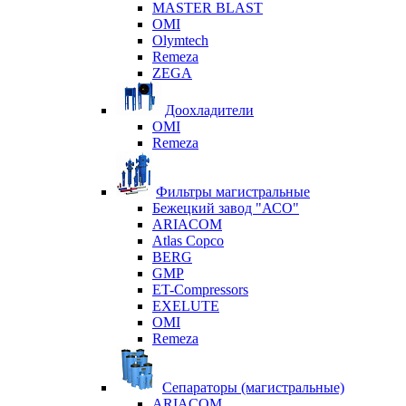
MASTER BLAST
OMI
Olymtech
Remeza
ZEGA
Доохладители
OMI
Remeza
Фильтры магистральные
Бежецкий завод "АСО"
ARIACOM
Atlas Copco
BERG
GMP
ET-Compressors
EXELUTE
OMI
Remeza
Сепараторы (магистральные)
ARIACOM