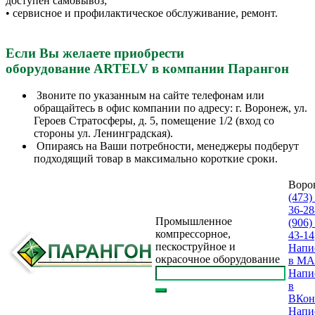
доступен самовывоз;
• сервисное и профилактическое обслуживание, ремонт.
Если Вы желаете приобрести
оборудование ARTELV
в компании Парангон
Звоните по указанным на сайте телефонам или
обращайтесь в офис компании по адресу: г. Воронеж, ул.
Героев Стратосферы, д. 5, помещение 1/2 (вход со
стороны ул. Ленинградская).
Опираясь на Ваши потребности, менеджеры подберут
подходящий товар в максимально короткие сроки.
Воро
(473)
36-28
Промышленное
(906)
компрессорное,
43-14
пескоструйное и
Напи
окрасочное оборудование
в M
Напи
в
ВКон
Напи