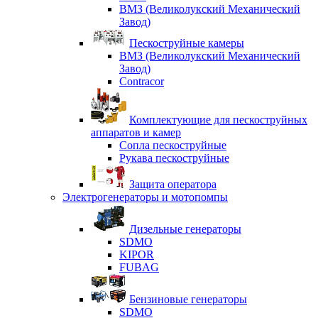
ВМЗ (Великолукский Механический
Завод)
Пескоструйные камеры
ВМЗ (Великолукский Механический
Завод)
Contracor
Комплектующие для пескоструйных
аппаратов и камер
Сопла пескоструйные
Рукава пескоструйные
Защита оператора
Электрогенераторы и мотопомпы
Дизельные генераторы
SDMO
KIPOR
FUBAG
Бензиновые генераторы
SDMO