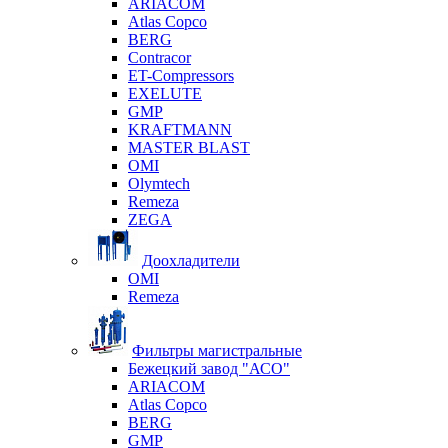
ARIACOM
Atlas Copco
BERG
Contracor
ET-Compressors
EXELUTE
GMP
KRAFTMANN
MASTER BLAST
OMI
Olymtech
Remeza
ZEGA
Доохладители
OMI
Remeza
Фильтры магистральные
Бежецкий завод "АСО"
ARIACOM
Atlas Copco
BERG
GMP