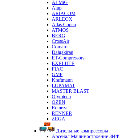
ALMiG
Alup
ARIACOM
ARLEOX
Atlas Copco
ATMOS
BERG
CrossAir
Comaro
Dalgakiran
ET-Compressors
EXELUTE
FIAC
GMP
Kraftmann
LUPAMAT
MASTER BLAST
Olymtech
OZEN
Remeza
RENNER
ZEGA
Дизельные компрессоры
Арсенал Машиностроение ЗИФ