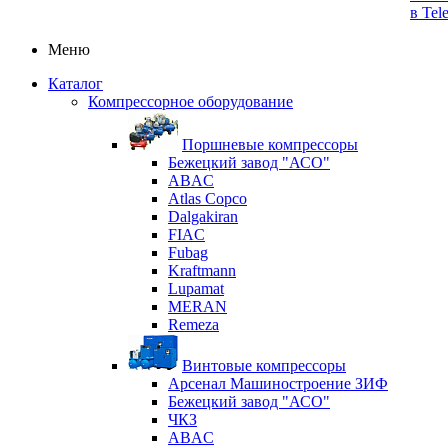
в Tel
Меню
Каталог
Компрессорное оборудование
Поршневые компрессоры
Бежецкий завод "АСО"
ABAC
Atlas Copco
Dalgakiran
FIAC
Fubag
Kraftmann
Lupamat
MERAN
Remeza
Винтовые компрессоры
Арсенал Машиностроение ЗИФ
Бежецкий завод "АСО"
ЧКЗ
ABAC