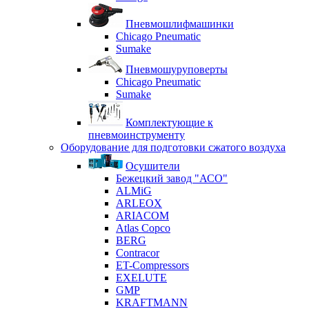
Пневмошлифмашинки
Chicago Pneumatic
Sumake
Пневмошуруповерты
Chicago Pneumatic
Sumake
Комплектующие к
пневмоинструменту
Оборудование для подготовки сжатого воздуха
Осушители
Бежецкий завод "АСО"
ALMiG
ARLEOX
ARIACOM
Atlas Copco
BERG
Contracor
ET-Compressors
EXELUTE
GMP
KRAFTMANN