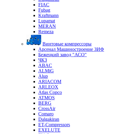
FIAC
Fubag
Kraftmann
Lupamat
MERAN
Remeza
Винтовые компрессоры
Арсенал Машиностроение ЗИФ
Бежецкий завод "АСО"
ЧКЗ
ABAC
ALMiG
Alup
ARIACOM
ARLEOX
Atlas Copco
ATMOS
BERG
CrossAir
Comaro
Dalgakiran
ET-Compressors
EXELUTE