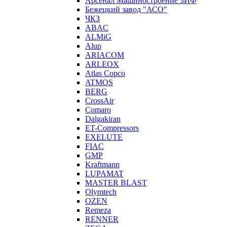
Арсенал Машиностроение ЗИФ
Бежецкий завод "АСО"
ЧКЗ
ABAC
ALMiG
Alup
ARIACOM
ARLEOX
Atlas Copco
ATMOS
BERG
CrossAir
Comaro
Dalgakiran
ET-Compressors
EXELUTE
FIAC
GMP
Kraftmann
LUPAMAT
MASTER BLAST
Olymtech
OZEN
Remeza
RENNER