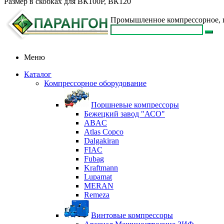
Размер в скобках для ВК100Р, ВК120
Промышленное компрессорное, п
Меню
Каталог
Компрессорное оборудование
Поршневые компрессоры
Бежецкий завод "АСО"
ABAC
Atlas Copco
Dalgakiran
FIAC
Fubag
Kraftmann
Lupamat
MERAN
Remeza
Винтовые компрессоры