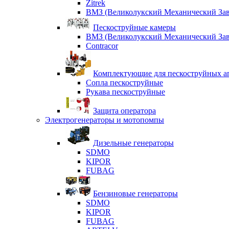
Zitrek
ВМЗ (Великолукский Механический Зав
Пескоструйные камеры
ВМЗ (Великолукский Механический Зав
Contracor
Комплектующие для пескоструйных ап
Сопла пескоструйные
Рукава пескоструйные
Защита оператора
Электрогенераторы и мотопомпы
Дизельные генераторы
SDMO
KIPOR
FUBAG
Бензиновые генераторы
SDMO
KIPOR
FUBAG