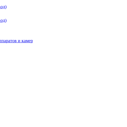
од)
од)
паратов и камер