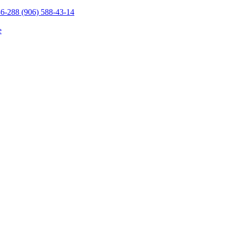
36-28
8 (906) 588-43-14
е