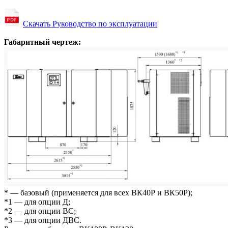
Скачать Р
уководство по эксплуатации
Габаритный чертеж:
* — базовый (применяется для всех ВК40Р и ВК50Р);
*1 — для опции Д;
*2 — для опции ВС;
*3 — для опции ДВС.