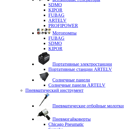
SDMO
KIPOR
FUBAG
ARTELV
PROFIPOWER
Мотопомпы
FUBAG
SDMO
KIPOR
Портативные электростанции
Портативные станции ARTELV
Солнечные панели
Солнечные панели ARTELV
Пневматический инструмент
Пневматические отбойные молотки
Пневмогайковерты
Chicago Pneumatic