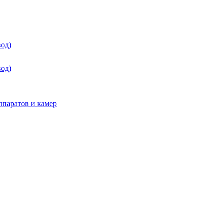
од)
од)
паратов и камер