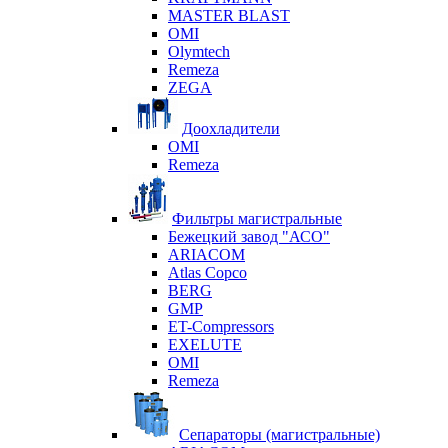
MASTER BLAST
OMI
Olymtech
Remeza
ZEGA
Доохладители
OMI
Remeza
Фильтры магистральные
Бежецкий завод "АСО"
ARIACOM
Atlas Copco
BERG
GMP
ET-Compressors
EXELUTE
OMI
Remeza
Сепараторы (магистральные)