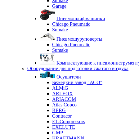
Sumake
Garage
Пневмошлифмашинки
Chicago Pneumatic
Sumake
Пневмошуруповерты
Chicago Pneumatic
Sumake
Комплектующие к пневмоинструмент
Оборудование для подготовки сжатого воздуха
Осушители
Бежецкий завод "АСО"
ALMiG
ARLEOX
ARIACOM
Atlas Copco
BERG
Contracor
ET-Compressors
EXELUTE
GMP
KRAFTMANN