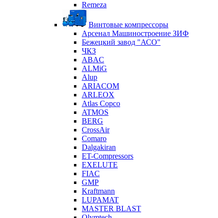
Remeza
Винтовые компрессоры
Арсенал Машиностроение ЗИФ
Бежецкий завод "АСО"
ЧКЗ
ABAC
ALMiG
Alup
ARIACOM
ARLEOX
Atlas Copco
ATMOS
BERG
CrossAir
Comaro
Dalgakiran
ET-Compressors
EXELUTE
FIAC
GMP
Kraftmann
LUPAMAT
MASTER BLAST
Olymtech