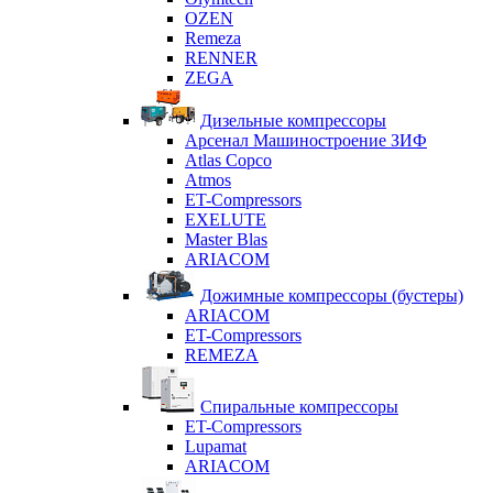
OZEN
Remeza
RENNER
ZEGA
Дизельные компрессоры
Арсенал Машиностроение ЗИФ
Atlas Copco
Atmos
ET-Compressors
EXELUTE
Master Blas
ARIACOM
Дожимные компрессоры (бустеры)
ARIACOM
ET-Compressors
REMEZA
Спиральные компрессоры
ET-Compressors
Lupamat
ARIACOM