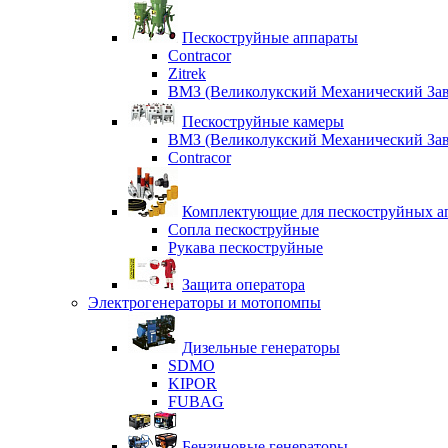
Пескоструйные аппараты
Contracor
Zitrek
ВМЗ (Великолукский Механический Зав
Пескоструйные камеры
ВМЗ (Великолукский Механический Зав
Contracor
Комплектующие для пескоструйных ап
Сопла пескоструйные
Рукава пескоструйные
Защита оператора
Электрогенераторы и мотопомпы
Дизельные генераторы
SDMO
KIPOR
FUBAG
Бензиновые генераторы