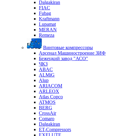
Dalgakiran
FIAC
Fubag
Kraftmann
Lupamat
MERAN
Remeza
Винтовые компрессоры
Арсенал Машиностроение ЗИФ
Бежецкий завод "АСО"
ЧКЗ
ABAC
ALMiG
Alup
ARIACOM
ARLEOX
Atlas Copco
ATMOS
BERG
CrossAir
Comaro
Dalgakiran
ET-Compressors
EXELUTE