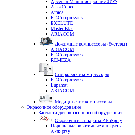
Арсенал Машиностроение ЗИФ
Atlas Copco
Atmos
ET-Compressors
EXELUTE
Master Blas
ARIACOM
Дожимные компрессоры (бустеры)
ARIACOM
ET-Compressors
REMEZA
Спиральные компрессоры
ET-Compressors
Lupamat
ARIACOM
Медицинские компрессоры
Окрасочное оборудование
Запчасти для окрасочного оборудования
Окрасочные аппараты AktiSpray
Поршневые окрасочные аппараты
AktiSpray