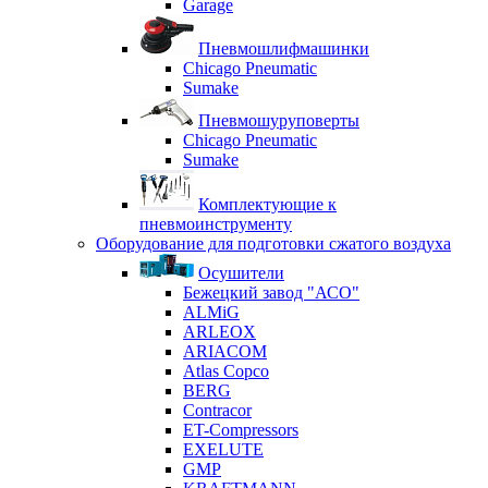
Garage
Пневмошлифмашинки
Chicago Pneumatic
Sumake
Пневмошуруповерты
Chicago Pneumatic
Sumake
Комплектующие к
пневмоинструменту
Оборудование для подготовки сжатого воздуха
Осушители
Бежецкий завод "АСО"
ALMiG
ARLEOX
ARIACOM
Atlas Copco
BERG
Contracor
ET-Compressors
EXELUTE
GMP