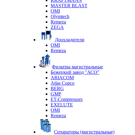
KRAFTMANN
MASTER BLAST
OMI
Olymtech
Remeza
ZEGA
Доохладители
OMI
Remeza
Фильтры магистральные
Бежецкий завод "АСО"
ARIACOM
Atlas Copco
BERG
GMP
ET-Compressors
EXELUTE
OMI
Remeza
Сепараторы (магистральные)