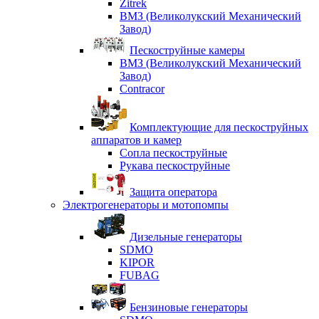
Zitrek
ВМЗ (Великолукский Механический
Завод)
Пескоструйные камеры
ВМЗ (Великолукский Механический
Завод)
Contracor
Комплектующие для пескоструйных
аппаратов и камер
Сопла пескоструйные
Рукава пескоструйные
Защита оператора
Электрогенераторы и мотопомпы
Дизельные генераторы
SDMO
KIPOR
FUBAG
Бензиновые генераторы