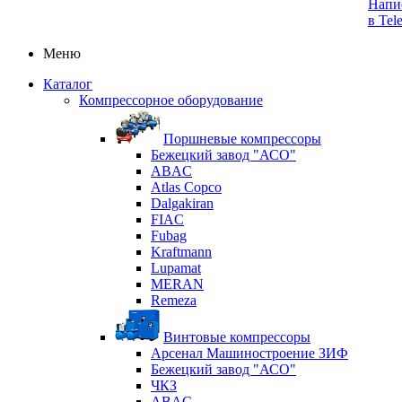
Напи
в Tel
Меню
Каталог
Компрессорное оборудование
Поршневые компрессоры
Бежецкий завод "АСО"
ABAC
Atlas Copco
Dalgakiran
FIAC
Fubag
Kraftmann
Lupamat
MERAN
Remeza
Винтовые компрессоры
Арсенал Машиностроение ЗИФ
Бежецкий завод "АСО"
ЧКЗ
ABAC