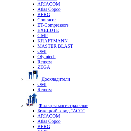
ARIACOM
Atlas Copco
BERG
Contracor
ET-Compressors
EXELUTE
GMP
KRAFTMANN
MASTER BLAST
OMI
Olymtech
Remeza
ZEGA
Доохладители
OMI
Remeza
Фильтры магистральные
Бежецкий завод "АСО"
ARIACOM
Atlas Copco
BERG