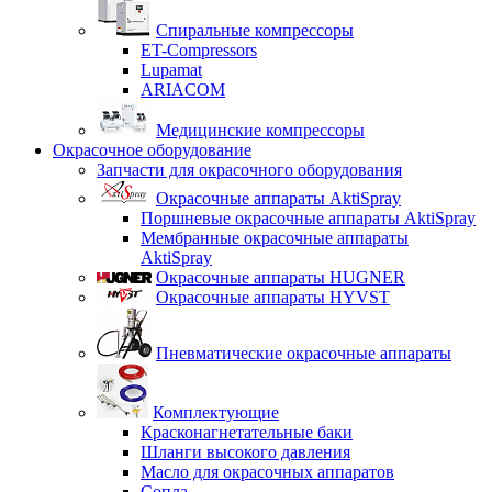
Спиральные компрессоры
ET-Compressors
Lupamat
ARIACOM
Медицинские компрессоры
Окрасочное оборудование
Запчасти для окрасочного оборудования
Окрасочные аппараты AktiSpray
Поршневые окрасочные аппараты AktiSpray
Мембранные окрасочные аппараты
AktiSpray
Окрасочные аппараты HUGNER
Окрасочные аппараты HYVST
Пневматические окрасочные аппараты
Комплектующие
Красконагнетательные баки
Шланги высокого давления
Масло для окрасочных аппаратов
Сопла