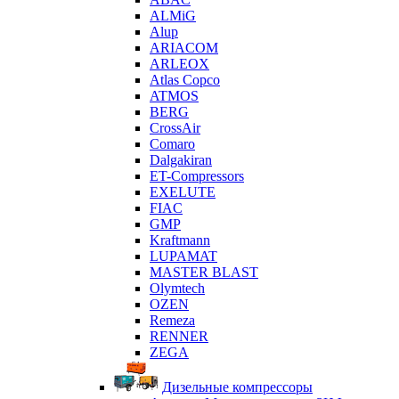
ALMiG
Alup
ARIACOM
ARLEOX
Atlas Copco
ATMOS
BERG
CrossAir
Comaro
Dalgakiran
ET-Compressors
EXELUTE
FIAC
GMP
Kraftmann
LUPAMAT
MASTER BLAST
Olymtech
OZEN
Remeza
RENNER
ZEGA
Дизельные компрессоры