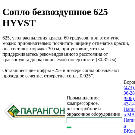
Сопло безвоздушное 625
HYVST
625, угол распыления краски 60 градусов, при этом угле,
можно приблизительно посчитать ширину отпечатка краски,
она составит порядка 30 см, при условии, что вы
придерживаетесь рекомендованного расстояния от
краскопульта до окрашиваемой поверхности (30-35 см).
Оставшиеся две цифры «25» в номере сопла обозначают
проходное сечение, отверстие, сопла 0,025”.
Воро
(473)
36-28
Промышленное
(906)
компрессорное,
43-14
пескоструйное и
Напи
окрасочное оборудование
в M
Напи
в
ВКон