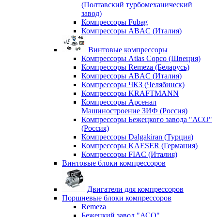
(Полтавский турбомеханический
завод)
Компрессоры Fubag
Компрессоры ABAC (Италия)
Винтовые компрессоры
Компрессоры Atlas Copco (Швеция)
Компрессоры Remeza (Беларусь)
Компрессоры ABAC (Италия)
Компрессоры ЧКЗ (Челябинск)
Компрессоры KRAFTMANN
Компрессоры Арсенал
Машиностроение ЗИФ (Россия)
Компрессоры Бежецкого завода "АСО"
(Россия)
Компрессоры Dalgakiran (Турция)
Компрессоры KAESER (Германия)
Компрессоры FIAC (Италия)
Винтовые блоки компрессоров
Двигатели для компрессоров
Поршневые блоки компрессоров
Remeza
Бежецкий завод "АСО"