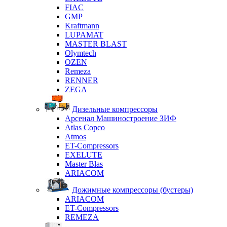
FIAC
GMP
Kraftmann
LUPAMAT
MASTER BLAST
Olymtech
OZEN
Remeza
RENNER
ZEGA
Дизельные компрессоры
Арсенал Машиностроение ЗИФ
Atlas Copco
Atmos
ET-Compressors
EXELUTE
Master Blas
ARIACOM
Дожимные компрессоры (бустеры)
ARIACOM
ET-Compressors
REMEZA