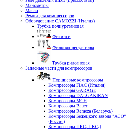
Реле давления MDR (прессостаты)
Манометры
Масло
Ремни для компрессоров
Оборудование CAMOZZI (Италия)
Трубка полиуретановая
Фитинги
Фильтры-регуляторы
Трубка рилсановая
Запасные части для компрессоров
Поршневые компрессоры
Компрессоры FIAC (Италия)
Компрессоры GARAGE
Компрессоры DALGAKIRAN
Компрессоры MCH
Компрессоры Bauer
Компрессоры Remeza (Беларусь)
Компрессоры Бежецкого завода "АСО"
(Россия)
Компрессоры ПКС, ПКСД