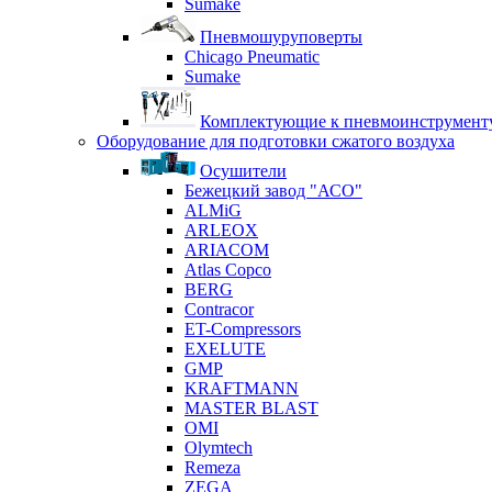
Sumake
Пневмошуруповерты
Chicago Pneumatic
Sumake
Комплектующие к пневмоинструмент
Оборудование для подготовки сжатого воздуха
Осушители
Бежецкий завод "АСО"
ALMiG
ARLEOX
ARIACOM
Atlas Copco
BERG
Contracor
ET-Compressors
EXELUTE
GMP
KRAFTMANN
MASTER BLAST
OMI
Olymtech
Remeza
ZEGA