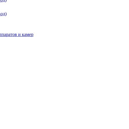
од)
паратов и камер