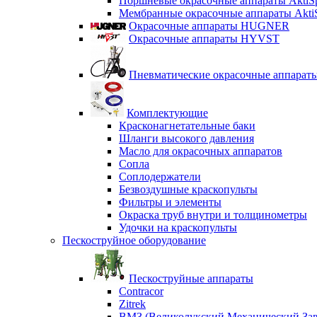
Поршневые окрасочные аппараты AktiS
Мембранные окрасочные аппараты Akti
Окрасочные аппараты HUGNER
Окрасочные аппараты HYVST
Пневматические окрасочные аппарат
Комплектующие
Красконагнетательные баки
Шланги высокого давления
Масло для окрасочных аппаратов
Сопла
Соплодержатели
Безвоздушные краскопульты
Фильтры и элементы
Окраска труб внутри и толщинометры
Удочки на краскопульты
Пескоструйное оборудование
Пескоструйные аппараты
Contracor
Zitrek
ВМЗ (Великолукский Механический Зав