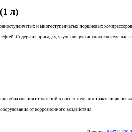
(1 л)
 одноступенчатых и многоступенчатых поршневых компрессоров 
 нефтей. Содержит присадку, улучшающую антиокислительные св
ию образования отложений в нагнетательном тракте поршневых
оборудования от коррозионного воздействия
Воронеж
8 (473) 300-