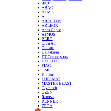
ЧКЗ
ABAC
ALMiG
Alup
ARIACOM
ARLEOX
Atlas Copco
ATMOS
BERG
CrossAir
Comaro
Dalgakiran
ET-Compressors
EXELUTE
FIAC
GMP
Kraftmann
LUPAMAT
MASTER BLAST
Olymtech
OZEN
Remeza
RENNER
ZEGA