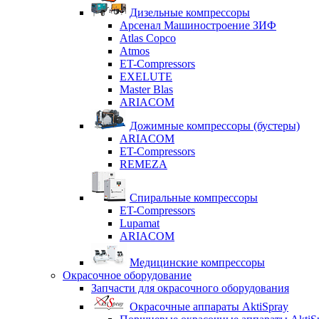
Дизельные компрессоры
Арсенал Машиностроение ЗИФ
Atlas Copco
Atmos
ET-Compressors
EXELUTE
Master Blas
ARIACOM
Дожимные компрессоры (бустеры)
ARIACOM
ET-Compressors
REMEZA
Спиральные компрессоры
ET-Compressors
Lupamat
ARIACOM
Медицинские компрессоры
Окрасочное оборудование
Запчасти для окрасочного оборудования
Окрасочные аппараты AktiSpray