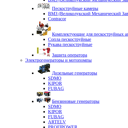
Пескоструйные камеры
ВМЗ (Великолукский Механический Зав
Contracor
Комплектующие для пескоструйных ап
Сопла пескоструйные
Рукава пескоструйные
Защита оператора
Электрогенераторы и мотопомпы
Дизельные генераторы
SDMO
KIPOR
FUBAG
Бензиновые генераторы
SDMO
KIPOR
FUBAG
ARTELV
PROFIPOWER