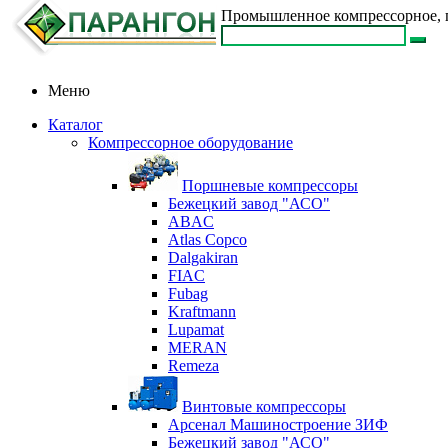
Промышленное компрессорное, п
Меню
Каталог
Компрессорное оборудование
Поршневые компрессоры
Бежецкий завод "АСО"
ABAC
Atlas Copco
Dalgakiran
FIAC
Fubag
Kraftmann
Lupamat
MERAN
Remeza
Винтовые компрессоры
Арсенал Машиностроение ЗИФ
Бежецкий завод "АСО"