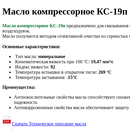
Масло компрессорное КС-19п 
Масло компрессорное КС-19п
предназначено для смазывания
воздуходувок.
Масло получается методом селективной очистки из сернистых
Основные характеристики:
Тип масла:
минеральное
Кинематическая вязкость при 100 °С:
19,47 мм²/с
Индекс вязкости:
92
Температура вспышки в открытом тигле:
269 °С
Температура застывания:
-15
°С
Преимущества:
Антиокислительные свойства масла способствуют снижен
надежность
Антикоррозионные свойства масла обеспечивают защиту 
Скачать Техническое описание масла