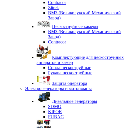
Contracor
Zitrek
ВМЗ (Великолукский Механический
Завод)
Пескоструйные камеры
ВМЗ (Великолукский Механический
Завод)
Contracor
Комплектующие для пескоструйных
аппаратов и камер
Сопла пескоструйные
Рукава пескоструйные
Защита оператора
Электрогенераторы и мотопомпы
Дизельные генераторы
SDMO
KIPOR
FUBAG