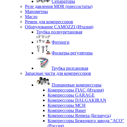
Сепараторы
Реле давления MDR (прессостаты)
Манометры
Масло
Ремни для компрессоров
Оборудование CAMOZZI (Италия)
Трубка полиуретановая
Фитинги
Фильтры-регуляторы
Трубка рилсановая
Запасные части для компрессоров
Поршневые компрессоры
Компрессоры FIAC (Италия)
Компрессоры GARAGE
Компрессоры DALGAKIRAN
Компрессоры MCH
Компрессоры Bauer
Компрессоры Remeza (Беларусь)
Компрессоры Бежецкого завода "АСО"
(Россия)