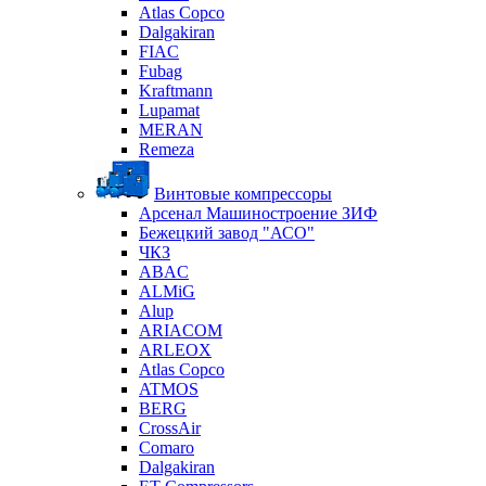
Atlas Copco
Dalgakiran
FIAC
Fubag
Kraftmann
Lupamat
MERAN
Remeza
Винтовые компрессоры
Арсенал Машиностроение ЗИФ
Бежецкий завод "АСО"
ЧКЗ
ABAC
ALMiG
Alup
ARIACOM
ARLEOX
Atlas Copco
ATMOS
BERG
CrossAir
Comaro
Dalgakiran