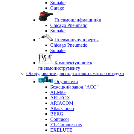
Sumake
Garage
Пневмошлифмашинки
Chicago Pneumatic
Sumake
Пневмошуруповерты
Chicago Pneumatic
Sumake
Комплектующие к
пневмоинструменту
Оборудование для подготовки сжатого воздуха
Осушители
Бежецкий завод "АСО"
ALMiG
ARLEOX
ARIACOM
Atlas Copco
BERG
Contracor
ET-Compressors
EXELUTE