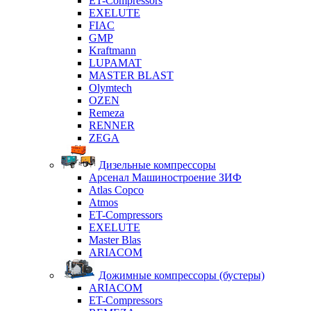
ET-Compressors
EXELUTE
FIAC
GMP
Kraftmann
LUPAMAT
MASTER BLAST
Olymtech
OZEN
Remeza
RENNER
ZEGA
Дизельные компрессоры
Арсенал Машиностроение ЗИФ
Atlas Copco
Atmos
ET-Compressors
EXELUTE
Master Blas
ARIACOM
Дожимные компрессоры (бустеры)
ARIACOM
ET-Compressors