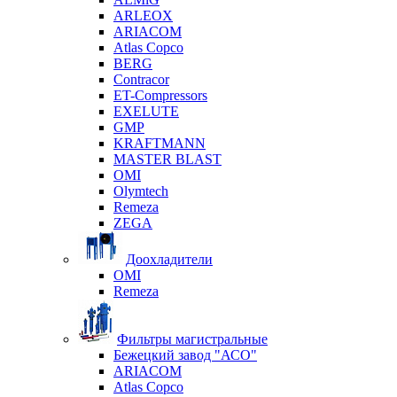
ARLEOX
ARIACOM
Atlas Copco
BERG
Contracor
ET-Compressors
EXELUTE
GMP
KRAFTMANN
MASTER BLAST
OMI
Olymtech
Remeza
ZEGA
Доохладители
OMI
Remeza
Фильтры магистральные
Бежецкий завод "АСО"
ARIACOM
Atlas Copco