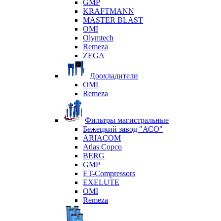
GMP
KRAFTMANN
MASTER BLAST
OMI
Olymtech
Remeza
ZEGA
Доохладители
OMI
Remeza
Фильтры магистральные
Бежецкий завод "АСО"
ARIACOM
Atlas Copco
BERG
GMP
ET-Compressors
EXELUTE
OMI
Remeza