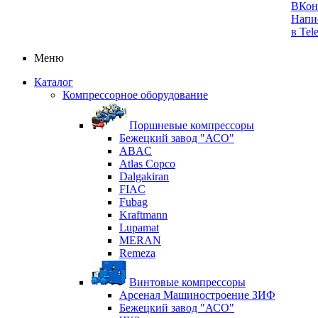
ВКон
Напи
в Tel
Меню
Каталог
Компрессорное оборудование
Поршневые компрессоры
Бежецкий завод "АСО"
ABAC
Atlas Copco
Dalgakiran
FIAC
Fubag
Kraftmann
Lupamat
MERAN
Remeza
Винтовые компрессоры
Арсенал Машиностроение ЗИФ
Бежецкий завод "АСО"