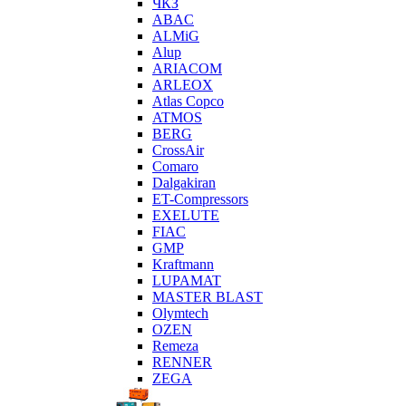
ЧКЗ
ABAC
ALMiG
Alup
ARIACOM
ARLEOX
Atlas Copco
ATMOS
BERG
CrossAir
Comaro
Dalgakiran
ET-Compressors
EXELUTE
FIAC
GMP
Kraftmann
LUPAMAT
MASTER BLAST
Olymtech
OZEN
Remeza
RENNER
ZEGA