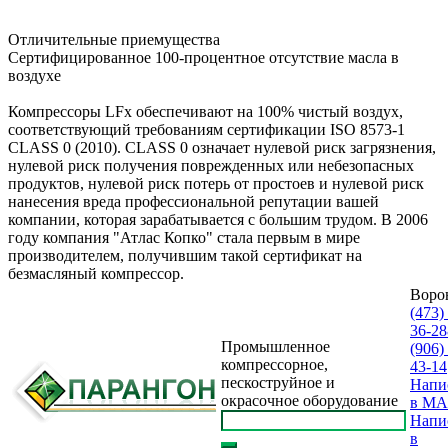
Отличительные приемущества
Сертифицированное 100-процентное отсутствие масла в
воздухе
Компрессоры LFx обеспечивают на 100% чистый воздух,
соответствующий требованиям сертификации ISO 8573-1
CLASS 0 (2010). CLASS 0 означает нулевой риск загрязнения,
нулевой риск получения поврежденных или небезопасных
продуктов, нулевой риск потерь от простоев и нулевой риск
нанесения вреда профессиональной репутации вашей
компании, которая зарабатывается с большим трудом. В 2006
году компания "Атлас Копко" стала первым в мире
производителем, получившим такой сертификат на
безмасляный компрессор.
Воро
(473)
36-28
Промышленное
(906)
компрессорное,
43-14
пескоструйное и
Напи
окрасочное оборудование
в M
Напи
в