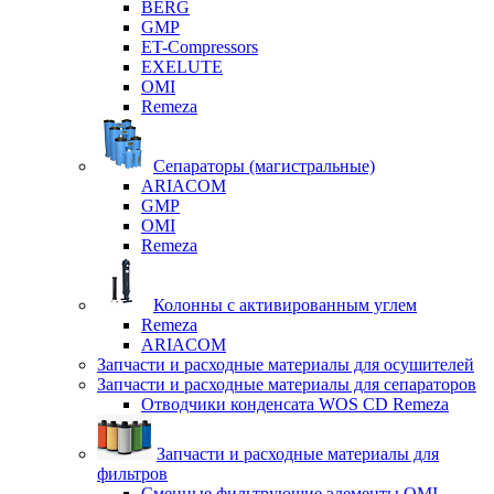
BERG
GMP
ET-Compressors
EXELUTE
OMI
Remeza
Сепараторы (магистральные)
ARIACOM
GMP
OMI
Remeza
Колонны с активированным углем
Remeza
ARIACOM
Запчасти и расходные материалы для осушителей
Запчасти и расходные материалы для сепараторов
Отводчики конденсата WOS CD Remeza
Запчасти и расходные материалы для
фильтров
Сменные фильтрующие элементы OMI