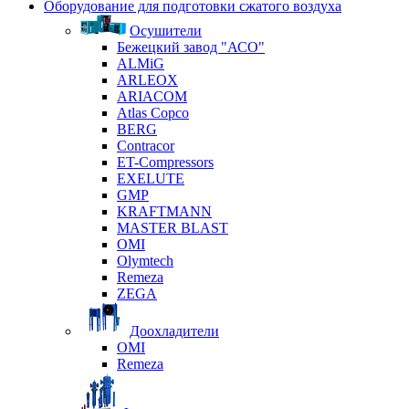
Оборудование для подготовки сжатого воздуха
Осушители
Бежецкий завод "АСО"
ALMiG
ARLEOX
ARIACOM
Atlas Copco
BERG
Contracor
ET-Compressors
EXELUTE
GMP
KRAFTMANN
MASTER BLAST
OMI
Olymtech
Remeza
ZEGA
Доохладители
OMI
Remeza