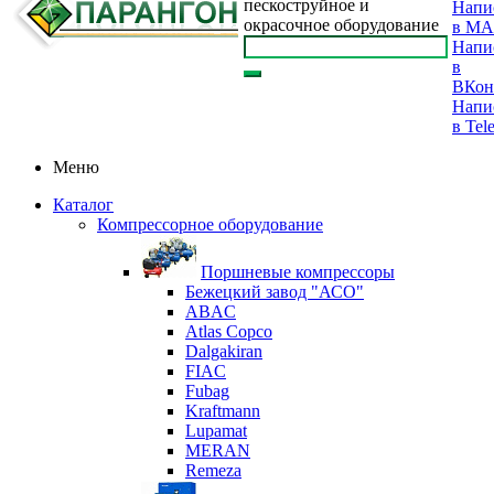
пескоструйное и
Напи
окрасочное оборудование
в M
Напи
в
ВКон
Напи
в Tel
Меню
Каталог
Компрессорное оборудование
Поршневые компрессоры
Бежецкий завод "АСО"
ABAC
Atlas Copco
Dalgakiran
FIAC
Fubag
Kraftmann
Lupamat
MERAN
Remeza