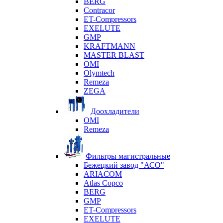
BERG
Contracor
ET-Compressors
EXELUTE
GMP
KRAFTMANN
MASTER BLAST
OMI
Olymtech
Remeza
ZEGA
Доохладители
OMI
Remeza
Фильтры магистральные
Бежецкий завод "АСО"
ARIACOM
Atlas Copco
BERG
GMP
ET-Compressors
EXELUTE