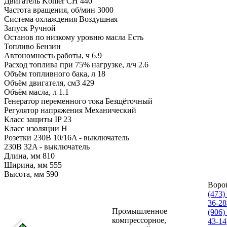
Двигатель Kohler CH 440
Частота вращения, об/мин 3000
Система охлаждения Воздушная
Запуск Ручной
Останов по низкому уровню масла Есть
Топливо Бензин
Автономность работы, ч 6.9
Расход топлива при 75% нагрузке, л/ч 2.6
Объём топливного бака, л 18
Объём двигателя, см3 429
Объём масла, л 1.1
Генератор переменного тока Безщёточный
Регулятор напряжения Механический
Класс защиты IP 23
Класс изоляции H
Розетки 230В 10/16A - выключатель
230В 32A - выключатель
Длина, мм 810
Ширина, мм 555
Высота, мм 590
Воро
(473)
36-28
Промышленное
(906)
компрессорное,
43-14