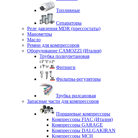
Топливные
Сепараторы
Реле давления MDR (прессостаты)
Манометры
Масло
Ремни для компрессоров
Оборудование CAMOZZI (Италия)
Трубка полиуретановая
Фитинги
Фильтры-регуляторы
Трубка рилсановая
Запасные части для компрессоров
Поршневые компрессоры
Компрессоры FIAC (Италия)
Компрессоры GARAGE
Компрессоры DALGAKIRAN
Компрессоры MCH