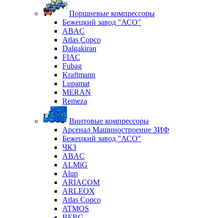
Поршневые компрессоры
Бежецкий завод "АСО"
ABAC
Atlas Copco
Dalgakiran
FIAC
Fubag
Kraftmann
Lupamat
MERAN
Remeza
Винтовые компрессоры
Арсенал Машиностроение ЗИФ
Бежецкий завод "АСО"
ЧКЗ
ABAC
ALMiG
Alup
ARIACOM
ARLEOX
Atlas Copco
ATMOS
BERG