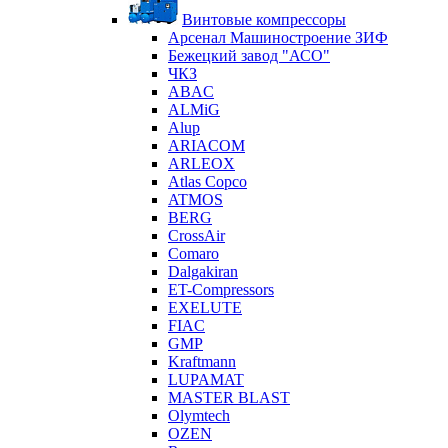
Винтовые компрессоры
Арсенал Машиностроение ЗИФ
Бежецкий завод "АСО"
ЧКЗ
ABAC
ALMiG
Alup
ARIACOM
ARLEOX
Atlas Copco
ATMOS
BERG
CrossAir
Comaro
Dalgakiran
ET-Compressors
EXELUTE
FIAC
GMP
Kraftmann
LUPAMAT
MASTER BLAST
Olymtech
OZEN