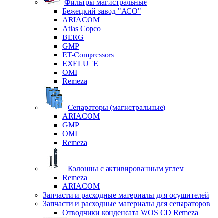
Фильтры магистральные
Бежецкий завод "АСО"
ARIACOM
Atlas Copco
BERG
GMP
ET-Compressors
EXELUTE
OMI
Remeza
Сепараторы (магистральные)
ARIACOM
GMP
OMI
Remeza
Колонны с активированным углем
Remeza
ARIACOM
Запчасти и расходные материалы для осушителей
Запчасти и расходные материалы для сепараторов
Отводчики конденсата WOS CD Remeza