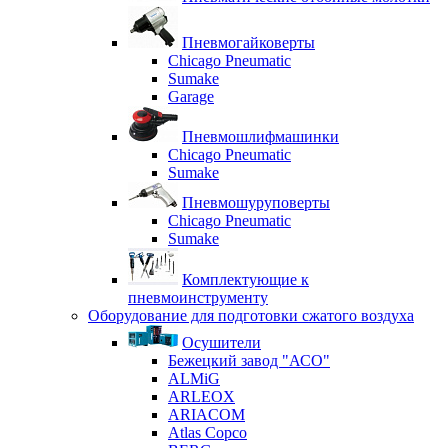
Пневмогайковерты
Chicago Pneumatic
Sumake
Garage
Пневмошлифмашинки
Chicago Pneumatic
Sumake
Пневмошуруповерты
Chicago Pneumatic
Sumake
Комплектующие к
пневмоинструменту
Оборудование для подготовки сжатого воздуха
Осушители
Бежецкий завод "АСО"
ALMiG
ARLEOX
ARIACOM
Atlas Copco