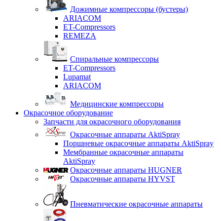
Дожимные компрессоры (бустеры)
ARIACOM
ET-Compressors
REMEZA
Спиральные компрессоры
ET-Compressors
Lupamat
ARIACOM
Медицинские компрессоры
Окрасочное оборудование
Запчасти для окрасочного оборудования
Окрасочные аппараты AktiSpray
Поршневые окрасочные аппараты AktiSpray
Мембранные окрасочные аппараты
AktiSpray
Окрасочные аппараты HUGNER
Окрасочные аппараты HYVST
Пневматические окрасочные аппараты