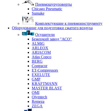
Пневмошуруповерты
Chicago Pneumatic
Sumake
Комплектующие к пневмоинструменту
Оборудование для подготовки сжатого воздуха
Осушители
Бежецкий завод "АСО"
ALMiG
ARLEOX
ARIACOM
Atlas Copco
BERG
Contracor
ET-Compressors
EXELUTE
GMP
KRAFTMANN
MASTER BLAST
OMI
Olymtech
Remeza
ZEGA