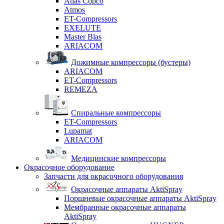
Atlas Copco
Atmos
ET-Compressors
EXELUTE
Master Blas
ARIACOM
Дожимные компрессоры (бустеры)
ARIACOM
ET-Compressors
REMEZA
Спиральные компрессоры
ET-Compressors
Lupamat
ARIACOM
Медицинские компрессоры
Окрасочное оборудование
Запчасти для окрасочного оборудования
Окрасочные аппараты AktiSpray
Поршневые окрасочные аппараты AktiSpray
Мембранные окрасочные аппараты
AktiSpray