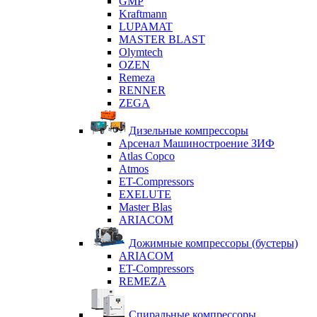
GMP
Kraftmann
LUPAMAT
MASTER BLAST
Olymtech
OZEN
Remeza
RENNER
ZEGA
Дизельные компрессоры
Арсенал Машиностроение ЗИФ
Atlas Copco
Atmos
ET-Compressors
EXELUTE
Master Blas
ARIACOM
Дожимные компрессоры (бустеры)
ARIACOM
ET-Compressors
REMEZA
Спиральные компрессоры