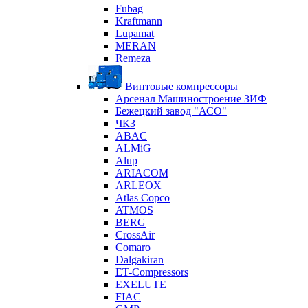
Fubag
Kraftmann
Lupamat
MERAN
Remeza
Винтовые компрессоры
Арсенал Машиностроение ЗИФ
Бежецкий завод "АСО"
ЧКЗ
ABAC
ALMiG
Alup
ARIACOM
ARLEOX
Atlas Copco
ATMOS
BERG
CrossAir
Comaro
Dalgakiran
ET-Compressors
EXELUTE
FIAC