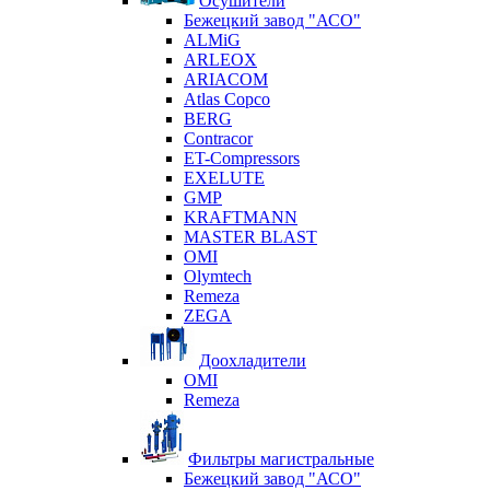
Осушители
Бежецкий завод "АСО"
ALMiG
ARLEOX
ARIACOM
Atlas Copco
BERG
Contracor
ET-Compressors
EXELUTE
GMP
KRAFTMANN
MASTER BLAST
OMI
Olymtech
Remeza
ZEGA
Доохладители
OMI
Remeza
Фильтры магистральные
Бежецкий завод "АСО"