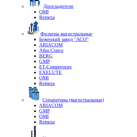
Доохладители
OMI
Remeza
Фильтры магистральные
Бежецкий завод "АСО"
ARIACOM
Atlas Copco
BERG
GMP
ET-Compressors
EXELUTE
OMI
Remeza
Сепараторы (магистральные)
ARIACOM
GMP
OMI
Remeza