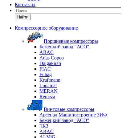
Контакты
Найти
Компрессорное оборудование
Поршневые компрессоры
Бежецкий завод "АСО"
ABAC
Atlas Copco
Dalgakiran
FIAC
Fubag
Kraftmann
Lupamat
MERAN
Remeza
Винтовые компрессоры
Арсенал Машиностроение ЗИФ
Бежецкий завод "АСО"
ЧКЗ
ABAC
ALMiG