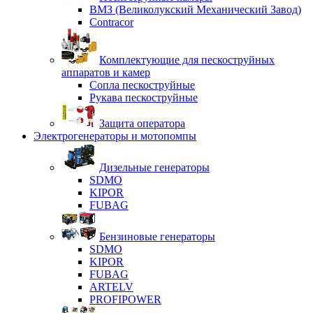
ВМЗ (Великолукский Механический Завод)
Contracor
Комплектующие для пескоструйных
аппаратов и камер
Сопла пескоструйные
Рукава пескоструйные
Защита оператора
Электрогенераторы и мотопомпы
Дизельные генераторы
SDMO
KIPOR
FUBAG
Бензиновые генераторы
SDMO
KIPOR
FUBAG
ARTELV
PROFIPOWER