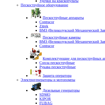
Удочки на краскопульты
Пескоструйное оборудование
Пескоструйные аппараты
Contracor
Zitrek
ВМЗ (Великолукский Механический Зав
Пескоструйные камеры
ВМЗ (Великолукский Механический Зав
Contracor
Комплектующие для пескоструйных ап
Сопла пескоструйные
Рукава пескоструйные
Защита оператора
Электрогенераторы и мотопомпы
Дизельные генераторы
SDMO
KIPOR
FUBAG