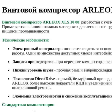
Винтовой компрессор ARLEOX
Винтовой компрессор ARLEOX XLS 10 08
разработан с уче
Применяется в шиномонтажных мастерских для легкового и гр
пищевой промышленности
Технические особенности:
Электронный контроллер
- позволяет следить за осно
работы. Один из множества доступных языков интерфейса
Защита при перегреве
- при перегреве компрессора, пе
Низкий уровень шума
- прочная рама и вибропрокладки
Т
ехнология DirectDrive
- прямой, безмуфтовый привод, 
ARLEOX более высокие показатели КПД и увеличенный р
поликлиновой ремень.
Экономия электроэнергии и снижение эксплуатацион
Стандартная комплектация: