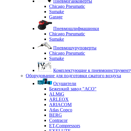
Пневмогайковерты
Chicago Pneumatic
Sumake
Garage
Пневмошлифмашинки
Chicago Pneumatic
Sumake
Пневмошуруповерты
Chicago Pneumatic
Sumake
Комплектующие к пневмоинструмент
Оборудование для подготовки сжатого воздуха
Осушители
Бежецкий завод "АСО"
ALMiG
ARLEOX
ARIACOM
Atlas Copco
BERG
Contracor
ET-Compressors
EXELUTE