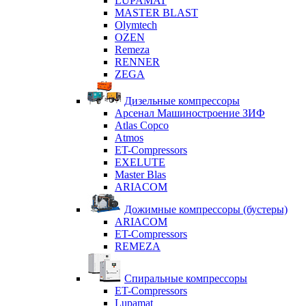
LUPAMAT
MASTER BLAST
Olymtech
OZEN
Remeza
RENNER
ZEGA
Дизельные компрессоры
Арсенал Машиностроение ЗИФ
Atlas Copco
Atmos
ET-Compressors
EXELUTE
Master Blas
ARIACOM
Дожимные компрессоры (бустеры)
ARIACOM
ET-Compressors
REMEZA
Спиральные компрессоры
ET-Compressors
Lupamat