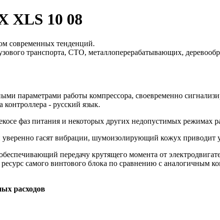
 XLS 10 08
том современных тенденций.
узового транспорта, СТО, металлоперерабатывающих, деревооб
вными параметрами работы компрессора, своевременно сигнализи
 контроллера - русский язык.
рекосе фаз питания и некоторых других недопустимых режимах р
 уверенно гасят вибрации, шумоизолирующий кожух приводит уро
обеспечивающий передачу крутящего момента от электродвигател
есурс самого винтового блока по сравнению с аналогичным ко
ных расходов