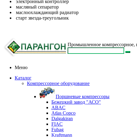
электронный контроллер
масляный сепаратор
маслоохлаждающий радиатор
старт звезда-треугольник
Промышленное компрессорное, п
Меню
Каталог
Компрессорное оборудование
Поршневые компрессоры
Бежецкий завод "АСО"
ABAC
Atlas Copco
Dalgakiran
FIAC
Fubag
Kraftmann