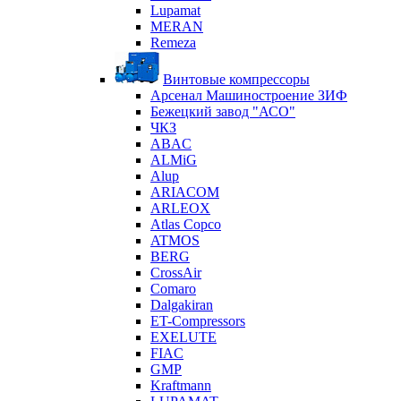
Lupamat
MERAN
Remeza
Винтовые компрессоры
Арсенал Машиностроение ЗИФ
Бежецкий завод "АСО"
ЧКЗ
ABAC
ALMiG
Alup
ARIACOM
ARLEOX
Atlas Copco
ATMOS
BERG
CrossAir
Comaro
Dalgakiran
ET-Compressors
EXELUTE
FIAC
GMP
Kraftmann