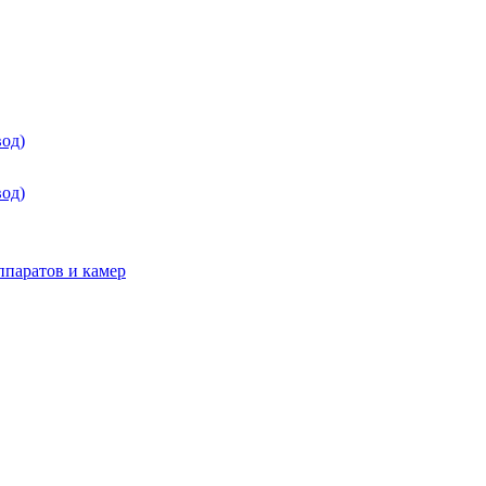
од)
од)
паратов и камер