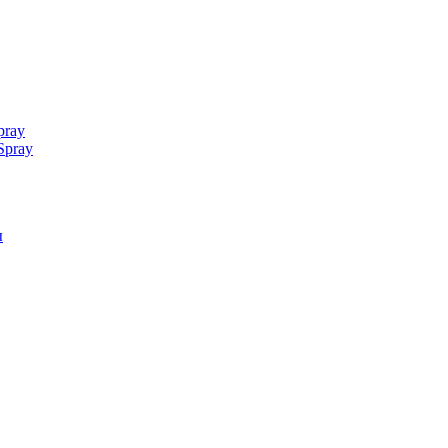
pray
Spray
ы