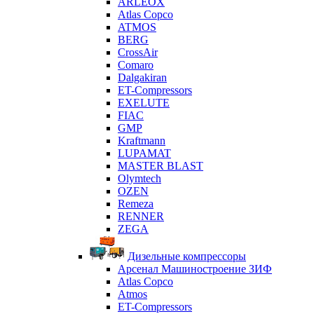
ARLEOX
Atlas Copco
ATMOS
BERG
CrossAir
Comaro
Dalgakiran
ET-Compressors
EXELUTE
FIAC
GMP
Kraftmann
LUPAMAT
MASTER BLAST
Olymtech
OZEN
Remeza
RENNER
ZEGA
Дизельные компрессоры
Арсенал Машиностроение ЗИФ
Atlas Copco
Atmos
ET-Compressors