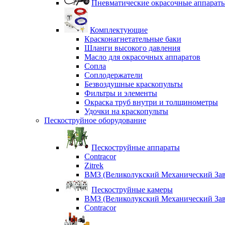
Пневматические окрасочные аппарат
Комплектующие
Красконагнетательные баки
Шланги высокого давления
Масло для окрасочных аппаратов
Сопла
Соплодержатели
Безвоздушные краскопульты
Фильтры и элементы
Окраска труб внутри и толщинометры
Удочки на краскопульты
Пескоструйное оборудование
Пескоструйные аппараты
Contracor
Zitrek
ВМЗ (Великолукский Механический Зав
Пескоструйные камеры
ВМЗ (Великолукский Механический Зав
Contracor