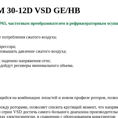
M 30-12D VSD GE/HB
P65, частотным преобразователем
и рефрижераторным осуши
 потребления сжатого воздуха;
рессора;
овышать давление сжатого воздуха;
к падению напряжения сети;
одойдут ресиверы минимального объема.
ийся на комбинации лопастей и новом профиле роторов, позво
жду роторами, позволяет снизить крутящий момент, что напрям
серии VSD достичь самого большого диапазона производительн
тах электроэнергии, в сравнении с оборудованием конкурентов;