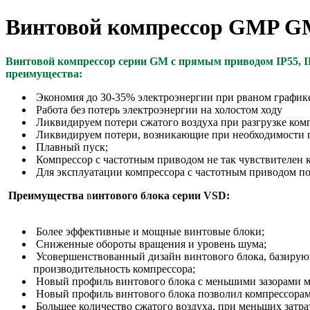
Винтовой компрессор GMP G
Винтовой компрессор серии GM
с прямым приводом IP55,
I
преимущества:
Экономия до 30-35% электроэнергии при рваном графике
Работа без потерь электроэнергии на холостом ходу
Ликвидируем потери сжатого воздуха при разгрузке комп
Ликвидируем потери, возникающие при необходимости п
Плавный пуск;
Компрессор с частотным приводом не так чувствителен 
Для эксплуатации компрессора с частотным приводом п
Преимущества
в
интового блока серии VSD:
Более эффективные и мощные винтовые блоки;
Сниженные обороты вращения и уровень шума;
Усовершенствованный дизайн винтового блока, базирующ
производительность компрессора;
Новый профиль винтового блока с меньшими зазорами ме
Новый профиль винтового блока позволил компрессорам 
Большее количество сжатого воздуха, при меньших затра