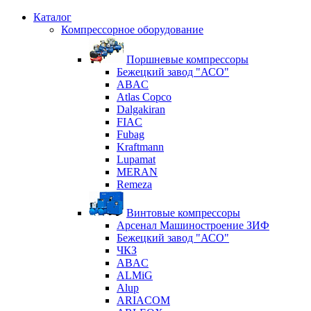
Каталог
Компрессорное оборудование
Поршневые компрессоры
Бежецкий завод "АСО"
ABAC
Atlas Copco
Dalgakiran
FIAC
Fubag
Kraftmann
Lupamat
MERAN
Remeza
Винтовые компрессоры
Арсенал Машиностроение ЗИФ
Бежецкий завод "АСО"
ЧКЗ
ABAC
ALMiG
Alup
ARIACOM