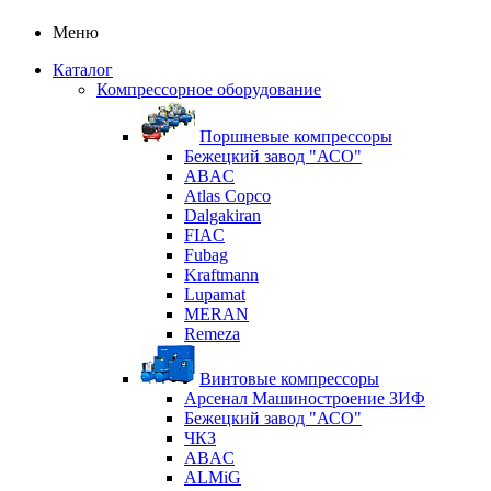
Меню
Каталог
Компрессорное оборудование
Поршневые компрессоры
Бежецкий завод "АСО"
ABAC
Atlas Copco
Dalgakiran
FIAC
Fubag
Kraftmann
Lupamat
MERAN
Remeza
Винтовые компрессоры
Арсенал Машиностроение ЗИФ
Бежецкий завод "АСО"
ЧКЗ
ABAC
ALMiG