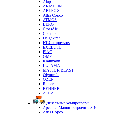
Alup
ARIACOM
ARLEOX
Atlas Copco
ATMOS
BERG
CrossAir
Comaro
Dalgakiran
ET-Compressors
EXELUTE
FIAC
GMP
Kraftmann
LUPAMAT
MASTER BLAST
Olymtech
OZEN
Remeza
RENNER
ZEGA
Дизельные компрессоры
Арсенал Машиностроение ЗИФ
Atlas Copco