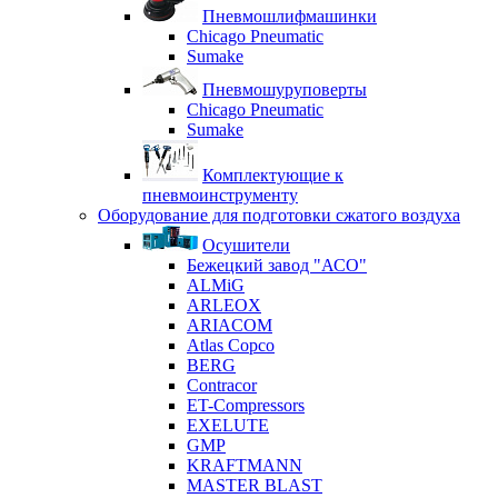
Пневмошлифмашинки
Chicago Pneumatic
Sumake
Пневмошуруповерты
Chicago Pneumatic
Sumake
Комплектующие к
пневмоинструменту
Оборудование для подготовки сжатого воздуха
Осушители
Бежецкий завод "АСО"
ALMiG
ARLEOX
ARIACOM
Atlas Copco
BERG
Contracor
ET-Compressors
EXELUTE
GMP
KRAFTMANN
MASTER BLAST