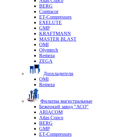
Atlas Copco
BERG
Contracor
ET-Compressors
EXELUTE
GMP
KRAFTMANN
MASTER BLAST
OMI
Olymtech
Remeza
ZEGA
Доохладители
OMI
Remeza
Фильтры магистральные
Бежецкий завод "АСО"
ARIACOM
Atlas Copco
BERG
GMP
ET-Compressors