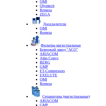
OMI
Olymtech
Remeza
ZEGA
Доохладители
OMI
Remeza
Фильтры магистральные
Бежецкий завод "АСО"
ARIACOM
Atlas Copco
BERG
GMP
ET-Compressors
EXELUTE
OMI
Remeza
Сепараторы (магистральные)
ARIACOM
GMP