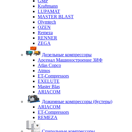
GMP
Kraftmann
LUPAMAT
MASTER BLAST
Olymtech
OZEN
Remeza
RENNER
ZEGA
Дизельные компрессоры
Арсенал Машиностроение ЗИФ
Atlas Copco
Atmos
ET-Compressors
EXELUTE
Master Blas
ARIACOM
Дожимные компрессоры (бустеры)
ARIACOM
ET-Compressors
REMEZA
Спиральные компрессоры