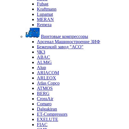
Fubag
Kraftmann
Lupamat
MERAN
Remeza
Винтовые компрессоры
Арсенал Машиностроение ЗИФ
Бежецкий завод "АСО"
ЧКЗ
ABAC
ALMiG
Alup
ARIACOM
ARLEOX
Atlas Copco
ATMOS
BERG
CrossAir
Comaro
Dalgakiran
ET-Compressors
EXELUTE
FIAC