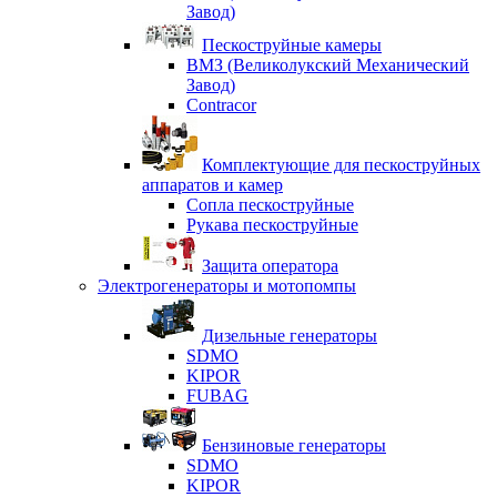
Завод)
Пескоструйные камеры
ВМЗ (Великолукский Механический
Завод)
Contracor
Комплектующие для пескоструйных
аппаратов и камер
Сопла пескоструйные
Рукава пескоструйные
Защита оператора
Электрогенераторы и мотопомпы
Дизельные генераторы
SDMO
KIPOR
FUBAG
Бензиновые генераторы
SDMO
KIPOR