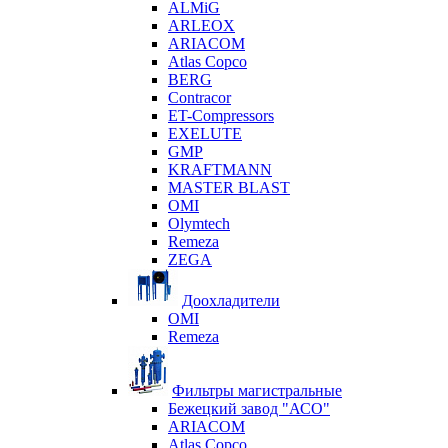
ALMiG
ARLEOX
ARIACOM
Atlas Copco
BERG
Contracor
ET-Compressors
EXELUTE
GMP
KRAFTMANN
MASTER BLAST
OMI
Olymtech
Remeza
ZEGA
Доохладители
OMI
Remeza
Фильтры магистральные
Бежецкий завод "АСО"
ARIACOM
Atlas Copco