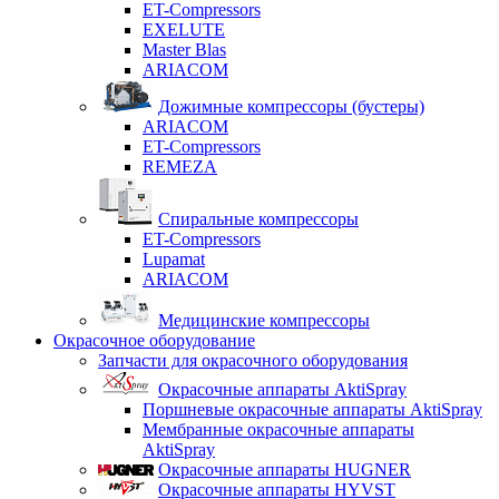
ET-Compressors
EXELUTE
Master Blas
ARIACOM
Дожимные компрессоры (бустеры)
ARIACOM
ET-Compressors
REMEZA
Спиральные компрессоры
ET-Compressors
Lupamat
ARIACOM
Медицинские компрессоры
Окрасочное оборудование
Запчасти для окрасочного оборудования
Окрасочные аппараты AktiSpray
Поршневые окрасочные аппараты AktiSpray
Мембранные окрасочные аппараты
AktiSpray
Окрасочные аппараты HUGNER
Окрасочные аппараты HYVST