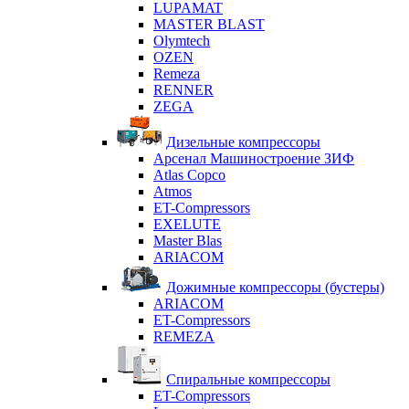
LUPAMAT
MASTER BLAST
Olymtech
OZEN
Remeza
RENNER
ZEGA
Дизельные компрессоры
Арсенал Машиностроение ЗИФ
Atlas Copco
Atmos
ET-Compressors
EXELUTE
Master Blas
ARIACOM
Дожимные компрессоры (бустеры)
ARIACOM
ET-Compressors
REMEZA
Спиральные компрессоры
ET-Compressors