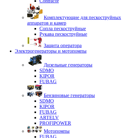
Contracor
Комплектующие для пескоструйных
аппаратов и камер
Сопла пескоструйные
Рукава пескоструйные
Защита оператора
Электрогенераторы и мотопомпы
Дизельные генераторы
SDMO
KIPOR
FUBAG
Бензиновые генераторы
SDMO
KIPOR
FUBAG
ARTELV
PROFIPOWER
Мотопомпы
FUBAG