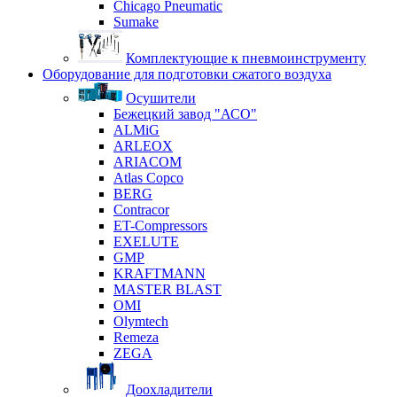
Chicago Pneumatic
Sumake
Комплектующие к пневмоинструменту
Оборудование для подготовки сжатого воздуха
Осушители
Бежецкий завод "АСО"
ALMiG
ARLEOX
ARIACOM
Atlas Copco
BERG
Contracor
ET-Compressors
EXELUTE
GMP
KRAFTMANN
MASTER BLAST
OMI
Olymtech
Remeza
ZEGA
Доохладители