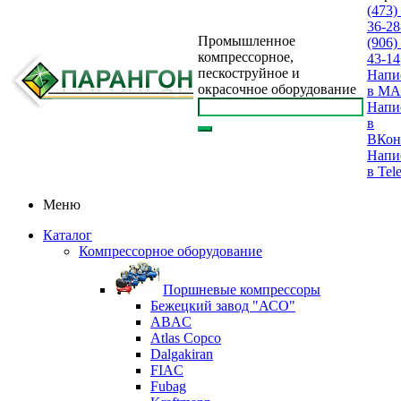
(473)
36-28
Промышленное
(906)
компрессорное,
43-14
пескоструйное и
Напи
окрасочное оборудование
в M
Напи
в
ВКон
Напи
в Tel
Меню
Каталог
Компрессорное оборудование
Поршневые компрессоры
Бежецкий завод "АСО"
ABAC
Atlas Copco
Dalgakiran
FIAC
Fubag