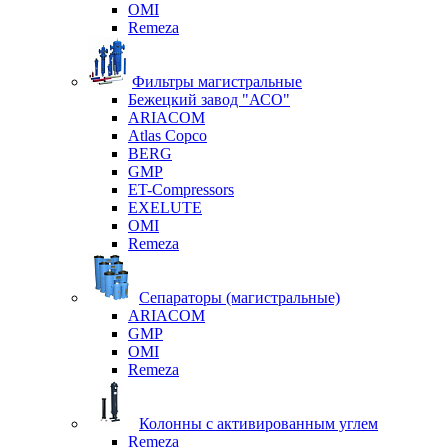
OMI
Remeza
Фильтры магистральные
Бежецкий завод "АСО"
ARIACOM
Atlas Copco
BERG
GMP
ET-Compressors
EXELUTE
OMI
Remeza
Сепараторы (магистральные)
ARIACOM
GMP
OMI
Remeza
Колонны с активированным углем
Remeza