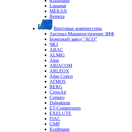
Kraftmann
Lupamat
MERAN
Remeza
Винтовые компрессоры
Арсенал Машиностроение ЗИФ
Бежецкий завод "АСО"
ЧКЗ
ABAC
ALMiG
Alup
ARIACOM
ARLEOX
Atlas Copco
ATMOS
BERG
CrossAir
Comaro
Dalgakiran
ET-Compressors
EXELUTE
FIAC
GMP
Kraftmann