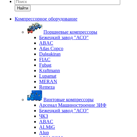
Найти
Компрессорное оборудование
Поршневые компрессоры
Бежецкий завод "АСО"
ABAC
Atlas Copco
Dalgakiran
FIAC
Fubag
Kraftmann
Lupamat
MERAN
Remeza
Винтовые компрессоры
Арсенал Машиностроение ЗИФ
Бежецкий завод "АСО"
ЧКЗ
ABAC
ALMiG
Alup