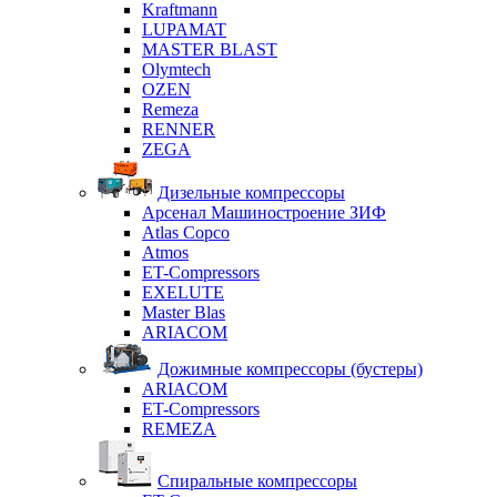
Kraftmann
LUPAMAT
MASTER BLAST
Olymtech
OZEN
Remeza
RENNER
ZEGA
Дизельные компрессоры
Арсенал Машиностроение ЗИФ
Atlas Copco
Atmos
ET-Compressors
EXELUTE
Master Blas
ARIACOM
Дожимные компрессоры (бустеры)
ARIACOM
ET-Compressors
REMEZA
Спиральные компрессоры