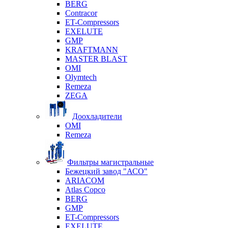
BERG
Contracor
ET-Compressors
EXELUTE
GMP
KRAFTMANN
MASTER BLAST
OMI
Olymtech
Remeza
ZEGA
Доохладители
OMI
Remeza
Фильтры магистральные
Бежецкий завод "АСО"
ARIACOM
Atlas Copco
BERG
GMP
ET-Compressors
EXELUTE