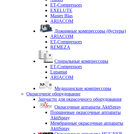
ET-Compressors
EXELUTE
Master Blas
ARIACOM
Дожимные компрессоры (бустеры)
ARIACOM
ET-Compressors
REMEZA
Спиральные компрессоры
ET-Compressors
Lupamat
ARIACOM
Медицинские компрессоры
Окрасочное оборудование
Запчасти для окрасочного оборудования
Окрасочные аппараты AktiSpray
Поршневые окрасочные аппараты
AktiSpray
Мембранные окрасочные аппараты
AktiSpray
Окрасочные аппараты HUGNER