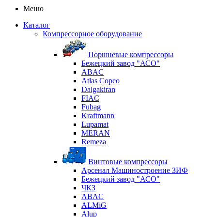
Меню
Каталог
Компрессорное оборудование
Поршневые компрессоры
Бежецкий завод "АСО"
ABAC
Atlas Copco
Dalgakiran
FIAC
Fubag
Kraftmann
Lupamat
MERAN
Remeza
Винтовые компрессоры
Арсенал Машиностроение ЗИФ
Бежецкий завод "АСО"
ЧКЗ
ABAC
ALMiG
Alup