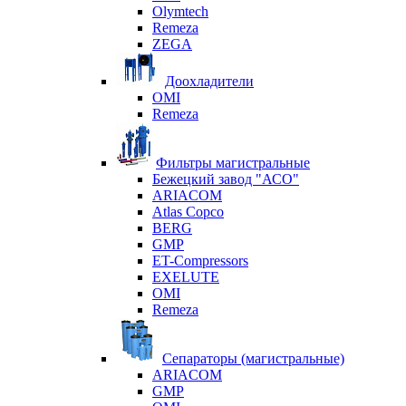
Olymtech
Remeza
ZEGA
Доохладители
OMI
Remeza
Фильтры магистральные
Бежецкий завод "АСО"
ARIACOM
Atlas Copco
BERG
GMP
ET-Compressors
EXELUTE
OMI
Remeza
Сепараторы (магистральные)
ARIACOM
GMP