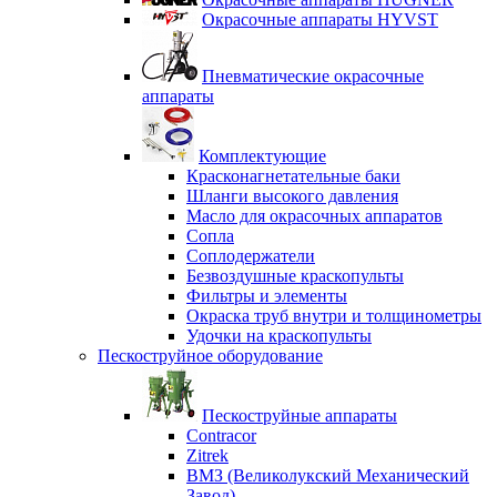
Окрасочные аппараты HYVST
Пневматические окрасочные
аппараты
Комплектующие
Красконагнетательные баки
Шланги высокого давления
Масло для окрасочных аппаратов
Сопла
Соплодержатели
Безвоздушные краскопульты
Фильтры и элементы
Окраска труб внутри и толщинометры
Удочки на краскопульты
Пескоструйное оборудование
Пескоструйные аппараты
Contracor
Zitrek
ВМЗ (Великолукский Механический
Завод)