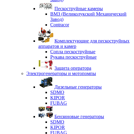
Пескоструйные камеры
ВМЗ (Великолукский Механический
Завод)
Contracor
Комплектующие для пескоструйных
аппаратов и камер
Сопла пескоструйные
Рукава пескоструйные
Защита оператора
Электрогенераторы и мотопомпы
Дизельные генераторы
SDMO
KIPOR
FUBAG
Бензиновые генераторы
SDMO
KIPOR
FUBAG