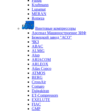
Fubag
Kraftmann
Lupamat
MERAN
Remeza
Винтовые компрессоры
Арсенал Машиностроение ЗИФ
Бежецкий завод "АСО"
ЧКЗ
ABAC
ALMiG
Alup
ARIACOM
ARLEOX
Atlas Copco
ATMOS
BERG
CrossAir
Comaro
Dalgakiran
ET-Compressors
EXELUTE
FIAC
GMP