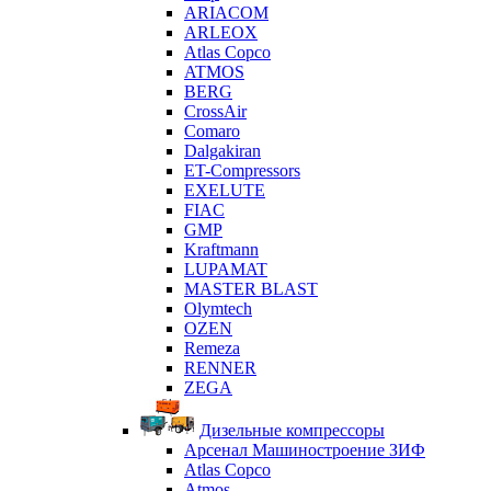
ARIACOM
ARLEOX
Atlas Copco
ATMOS
BERG
CrossAir
Comaro
Dalgakiran
ET-Compressors
EXELUTE
FIAC
GMP
Kraftmann
LUPAMAT
MASTER BLAST
Olymtech
OZEN
Remeza
RENNER
ZEGA
Дизельные компрессоры
Арсенал Машиностроение ЗИФ
Atlas Copco
Atmos