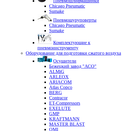
Пневмошлифмашинки
Chicago Pneumatic
Sumake
Пневмошуруповерты
Chicago Pneumatic
Sumake
Комплектующие к
пневмоинструменту
Оборудование для подготовки сжатого воздуха
Осушители
Бежецкий завод "АСО"
ALMiG
ARLEOX
ARIACOM
Atlas Copco
BERG
Contracor
ET-Compressors
EXELUTE
GMP
KRAFTMANN
MASTER BLAST
OMI