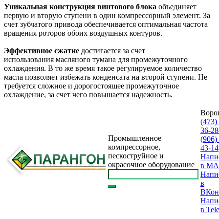
Уникальная конструкция винтового блок
а
объединяет
первую и вторую ступени в один компрессорный элемент. За
счет зубчатого привода обеспечивается оптимальная частота
вращения роторов обоих воздушных контуров.
Эффективное сжатие
достигается за счет
использования масляного тумана для промежуточного
охлаждения. В то же время такое регулируемое количество
масла позволяет избежать конденсата на второй ступени. Не
требуется сложное и дорогостоящее промежуточное
охлаждение, за счет чего повышается надежность.
Воро
(473)
36-28
Промышленное
(906)
компрессорное,
43-14
пескоструйное и
Напи
окрасочное оборудование
в M
Напи
в
ВКон
Напи
в Tel