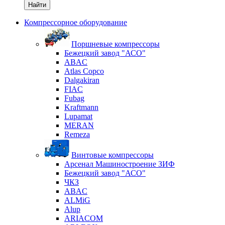
Найти
Компрессорное оборудование
Поршневые компрессоры
Бежецкий завод "АСО"
ABAC
Atlas Copco
Dalgakiran
FIAC
Fubag
Kraftmann
Lupamat
MERAN
Remeza
Винтовые компрессоры
Арсенал Машиностроение ЗИФ
Бежецкий завод "АСО"
ЧКЗ
ABAC
ALMiG
Alup
ARIACOM