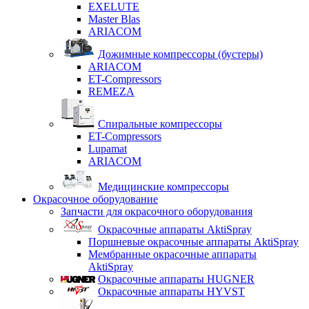
EXELUTE
Master Blas
ARIACOM
Дожимные компрессоры (бустеры)
ARIACOM
ET-Compressors
REMEZA
Спиральные компрессоры
ET-Compressors
Lupamat
ARIACOM
Медицинские компрессоры
Окрасочное оборудование
Запчасти для окрасочного оборудования
Окрасочные аппараты AktiSpray
Поршневые окрасочные аппараты AktiSpray
Мембранные окрасочные аппараты
AktiSpray
Окрасочные аппараты HUGNER
Окрасочные аппараты HYVST