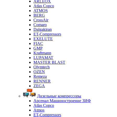
ARLEOX
Atlas Copco
ATMOS
BERG
CrossAir
Comaro
Dalgakiran
ET-Compressors
EXELUTE
FIAC
GMP
Kraftmann
LUPAMAT
MASTER BLAST
Olymtech
OZEN
Remeza
RENNER
ZEGA
Дизельные компрессоры
Арсенал Машиностроение ЗИФ
Atlas Copco
Atmos
ET-Compressors