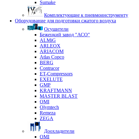
Sumake
Комплектующие к пневмоинструменту
Оборудование для подготовки сжатого воздуха
Осушители
Бежецкий завод "АСО"
ALMiG
ARLEOX
ARIACOM
Atlas Copco
BERG
Contracor
ET-Compressors
EXELUTE
GMP
KRAFTMANN
MASTER BLAST
OMI
Olymtech
Remeza
ZEGA
Доохладители
OMI