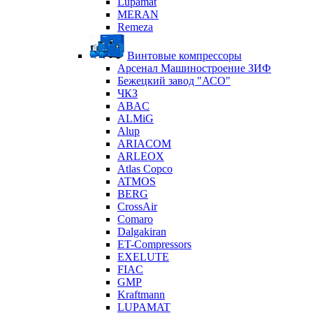
Lupamat
MERAN
Remeza
Винтовые компрессоры
Арсенал Машиностроение ЗИФ
Бежецкий завод "АСО"
ЧКЗ
ABAC
ALMiG
Alup
ARIACOM
ARLEOX
Atlas Copco
ATMOS
BERG
CrossAir
Comaro
Dalgakiran
ET-Compressors
EXELUTE
FIAC
GMP
Kraftmann
LUPAMAT