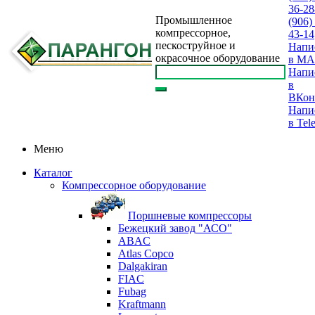
36-28
Промышленное
(906)
компрессорное,
43-14
пескоструйное и
Напи
окрасочное оборудование
в M
Напи
в
ВКон
Напи
в Tel
Меню
Каталог
Компрессорное оборудование
Поршневые компрессоры
Бежецкий завод "АСО"
ABAC
Atlas Copco
Dalgakiran
FIAC
Fubag
Kraftmann