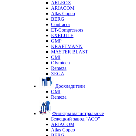
ARLEOX
ARIACOM
Atlas Copco
BERG
Contracor
ET-Compressors
EXELUTE
GMP
KRAFTMANN
MASTER BLAST
OMI
Olymtech
Remeza
ZEGA
Доохладители
OMI
Remeza
Фильтры магистральные
Бежецкий завод "АСО"
ARIACOM
Atlas Copco
BERG