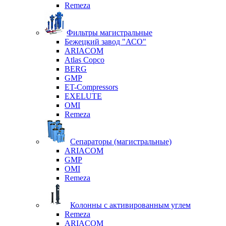
Remeza
Фильтры магистральные
Бежецкий завод "АСО"
ARIACOM
Atlas Copco
BERG
GMP
ET-Compressors
EXELUTE
OMI
Remeza
Сепараторы (магистральные)
ARIACOM
GMP
OMI
Remeza
Колонны с активированным углем
Remeza
ARIACOM