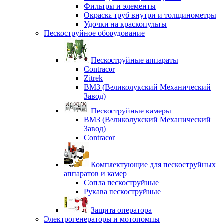
Фильтры и элементы
Окраска труб внутри и толщинометры
Удочки на краскопульты
Пескоструйное оборудование
Пескоструйные аппараты
Contracor
Zitrek
ВМЗ (Великолукский Механический
Завод)
Пескоструйные камеры
ВМЗ (Великолукский Механический
Завод)
Contracor
Комплектующие для пескоструйных
аппаратов и камер
Сопла пескоструйные
Рукава пескоструйные
Защита оператора
Электрогенераторы и мотопомпы