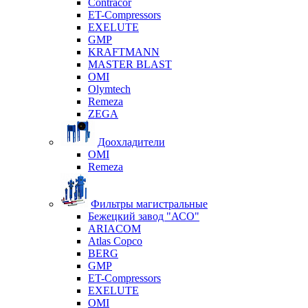
Contracor
ET-Compressors
EXELUTE
GMP
KRAFTMANN
MASTER BLAST
OMI
Olymtech
Remeza
ZEGA
Доохладители
OMI
Remeza
Фильтры магистральные
Бежецкий завод "АСО"
ARIACOM
Atlas Copco
BERG
GMP
ET-Compressors
EXELUTE
OMI