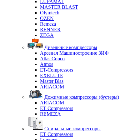
LUPAMAT
MASTER BLAST
Olymtech
OZEN
Remeza
RENNER
ZEGA
Дизельные компрессоры
Арсенал Машиностроение ЗИФ
Atlas Copco
Atmos
ET-Compressors
EXELUTE
Master Blas
ARIACOM
Дожимные компрессоры (бустеры)
ARIACOM
ET-Compressors
REMEZA
Спиральные компрессоры
ET-Compressors
Lupamat