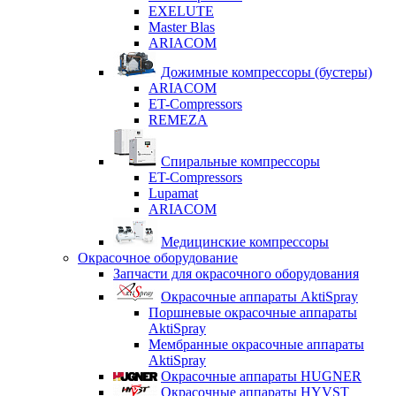
EXELUTE
Master Blas
ARIACOM
Дожимные компрессоры (бустеры)
ARIACOM
ET-Compressors
REMEZA
Спиральные компрессоры
ET-Compressors
Lupamat
ARIACOM
Медицинские компрессоры
Окрасочное оборудование
Запчасти для окрасочного оборудования
Окрасочные аппараты AktiSpray
Поршневые окрасочные аппараты
AktiSpray
Мембранные окрасочные аппараты
AktiSpray
Окрасочные аппараты HUGNER
Окрасочные аппараты HYVST