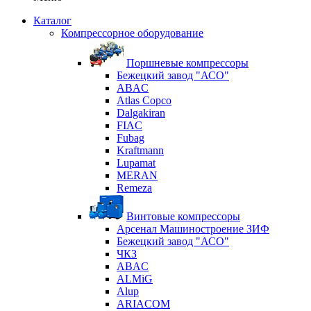
Каталог
Компрессорное оборудование
Поршневые компрессоры
Бежецкий завод "АСО"
ABAC
Atlas Copco
Dalgakiran
FIAC
Fubag
Kraftmann
Lupamat
MERAN
Remeza
Винтовые компрессоры
Арсенал Машиностроение ЗИФ
Бежецкий завод "АСО"
ЧКЗ
ABAC
ALMiG
Alup
ARIACOM