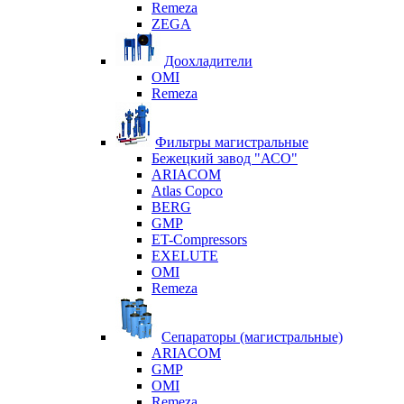
Remeza
ZEGA
Доохладители
OMI
Remeza
Фильтры магистральные
Бежецкий завод "АСО"
ARIACOM
Atlas Copco
BERG
GMP
ET-Compressors
EXELUTE
OMI
Remeza
Сепараторы (магистральные)
ARIACOM
GMP
OMI
Remeza