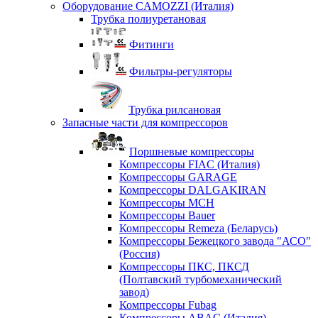
Оборудование CAMOZZI (Италия)
Трубка полиуретановая
Фитинги
Фильтры-регуляторы
Трубка рилсановая
Запасные части для компрессоров
Поршневые компрессоры
Компрессоры FIAC (Италия)
Компрессоры GARAGE
Компрессоры DALGAKIRAN
Компрессоры MCH
Компрессоры Bauer
Компрессоры Remeza (Беларусь)
Компрессоры Бежецкого завода "АСО"
(Россия)
Компрессоры ПКС, ПКСД
(Полтавский турбомеханический
завод)
Компрессоры Fubag
Компрессоры ABAC (Италия)