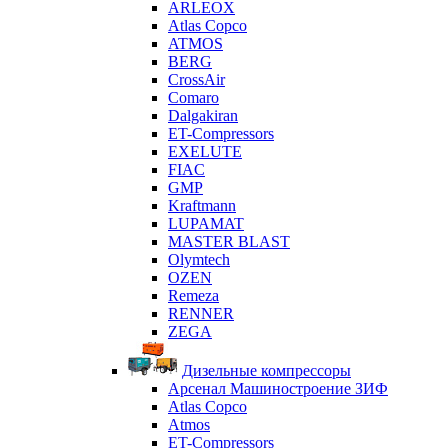
ARLEOX
Atlas Copco
ATMOS
BERG
CrossAir
Comaro
Dalgakiran
ET-Compressors
EXELUTE
FIAC
GMP
Kraftmann
LUPAMAT
MASTER BLAST
Olymtech
OZEN
Remeza
RENNER
ZEGA
Дизельные компрессоры
Арсенал Машиностроение ЗИФ
Atlas Copco
Atmos
ET-Compressors