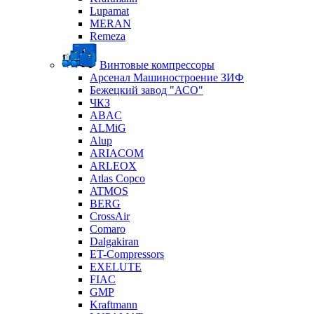
Lupamat
MERAN
Remeza
Винтовые компрессоры
Арсенал Машиностроение ЗИФ
Бежецкий завод "АСО"
ЧКЗ
ABAC
ALMiG
Alup
ARIACOM
ARLEOX
Atlas Copco
ATMOS
BERG
CrossAir
Comaro
Dalgakiran
ET-Compressors
EXELUTE
FIAC
GMP
Kraftmann