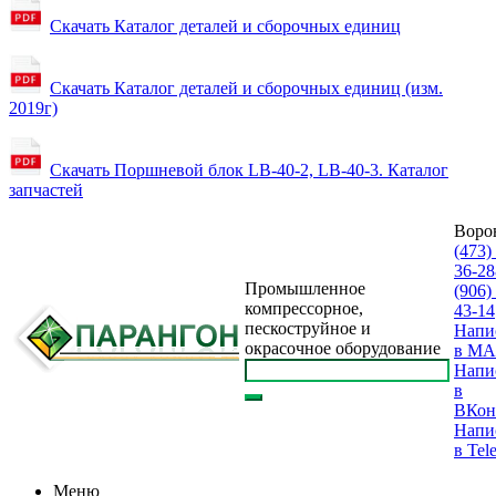
Скачать Каталог деталей и сборочных единиц
Скачать Каталог деталей и сборочных единиц (изм.
2019г)
Скачать Поршневой блок LB-40-2,
LB-40-3.
Каталог
запчастей
Воро
(473)
36-28
Промышленное
(906)
компрессорное,
43-14
пескоструйное и
Напи
окрасочное оборудование
в M
Напи
в
ВКон
Напи
в Tel
Меню