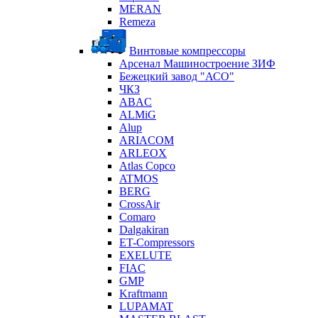
MERAN
Remeza
Винтовые компрессоры
Арсенал Машиностроение ЗИФ
Бежецкий завод "АСО"
ЧКЗ
ABAC
ALMiG
Alup
ARIACOM
ARLEOX
Atlas Copco
ATMOS
BERG
CrossAir
Comaro
Dalgakiran
ET-Compressors
EXELUTE
FIAC
GMP
Kraftmann
LUPAMAT