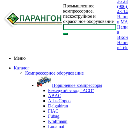
36-28
Промышленное
(906)
компрессорное,
43-14
пескоструйное и
Напи
окрасочное оборудование
в M
Напи
в
ВКон
Напи
в Tel
Меню
Каталог
Компрессорное оборудование
Поршневые компрессоры
Бежецкий завод "АСО"
ABAC
Atlas Copco
Dalgakiran
FIAC
Fubag
Kraftmann
Lupamat