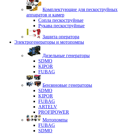
Комплектующие для пескоструйных
аппаратов и камер
Сопла пескоструйные
Рукава пескоструйные
Защита оператора
Электрогенераторы и мотопомпы
Дизельные генераторы
SDMO
KIPOR
FUBAG
Бензиновые генераторы
SDMO
KIPOR
FUBAG
ARTELV
PROFIPOWER
Мотопомпы
FUBAG
SDMO