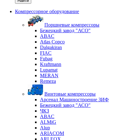
Найти
Компрессорное оборудование
Поршневые компрессоры
Бежецкий завод "АСО"
ABAC
Atlas Copco
Dalgakiran
FIAC
Fubag
Kraftmann
Lupamat
MERAN
Remeza
Винтовые компрессоры
Арсенал Машиностроение ЗИФ
Бежецкий завод "АСО"
ЧКЗ
ABAC
ALMiG
Alup
ARIACOM
ARLEOX