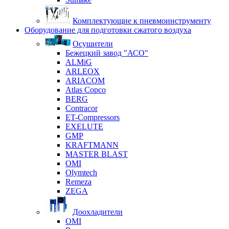
Комплектующие к пневмоинструменту
Оборудование для подготовки сжатого воздуха
Осушители
Бежецкий завод "АСО"
ALMiG
ARLEOX
ARIACOM
Atlas Copco
BERG
Contracor
ET-Compressors
EXELUTE
GMP
KRAFTMANN
MASTER BLAST
OMI
Olymtech
Remeza
ZEGA
Доохладители
OMI