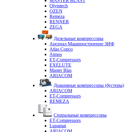
MASTER BLAST
Olymtech
OZEN
Remeza
RENNER
ZEGA
Дизельные компрессоры
Арсенал Машиностроение ЗИФ
Atlas Copco
Atmos
ET-Compressors
EXELUTE
Master Blas
ARIACOM
Дожимные компрессоры (бустеры)
ARIACOM
ET-Compressors
REMEZA
Спиральные компрессоры
ET-Compressors
Lupamat
ARIACOM