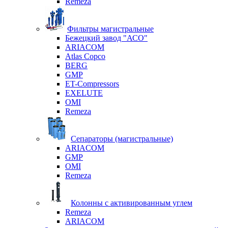
Remeza
Фильтры магистральные
Бежецкий завод "АСО"
ARIACOM
Atlas Copco
BERG
GMP
ET-Compressors
EXELUTE
OMI
Remeza
Сепараторы (магистральные)
ARIACOM
GMP
OMI
Remeza
Колонны с активированным углем
Remeza
ARIACOM