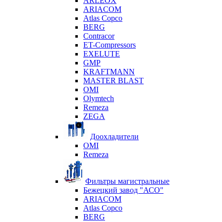
ARLEOX
ARIACOM
Atlas Copco
BERG
Contracor
ET-Compressors
EXELUTE
GMP
KRAFTMANN
MASTER BLAST
OMI
Olymtech
Remeza
ZEGA
Доохладители
OMI
Remeza
Фильтры магистральные
Бежецкий завод "АСО"
ARIACOM
Atlas Copco
BERG